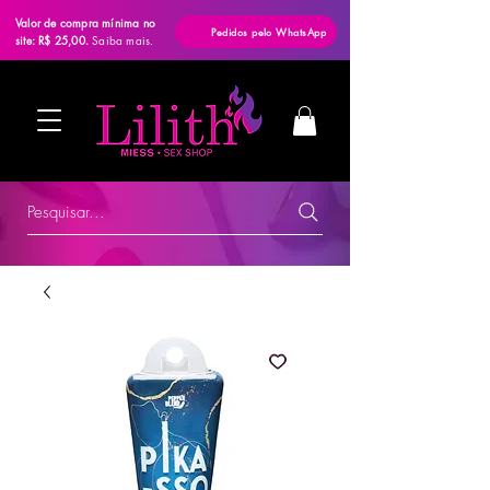
Valor de compra mínima no
Pedidos pelo WhatsApp
site: R$ 25,00.
Saiba mais.
Pesquisar...