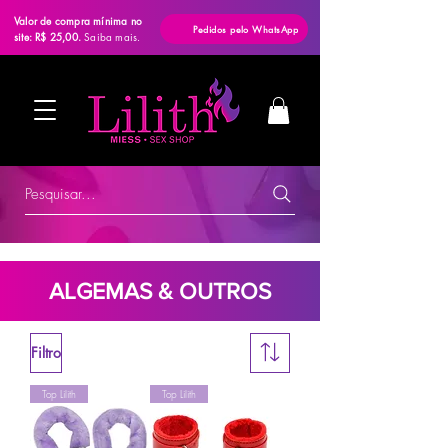
Valor de compra mínima no
Pedidos pelo WhatsApp
site: R$ 25,00.
Saiba mais.
Pesquisar...
ALGEMAS & OUTROS
Filtro
Top Lilith
Top Lilith