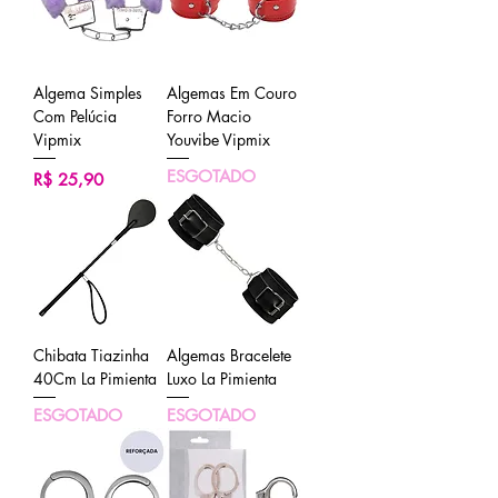
Algema Simples
Algemas Em Couro
Com Pelúcia
Forro Macio
Vipmix
Youvibe Vipmix
ESGOTADO
Preço
R$ 25,90
Chibata Tiazinha
Algemas Bracelete
40Cm La Pimienta
Luxo La Pimienta
ESGOTADO
ESGOTADO