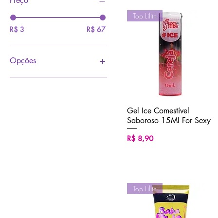
Preço
Top Lilith
R$ 3
R$ 67
Opções
ABACAXÍ
ALGODÃO DOCE
AMARULA
Gel Ice Comestível
Visualização rápida
BANANA CARAMELIZADA
Saboroso 15Ml For Sexy
BLACK ICE
BRIGADEIRO
Preço
R$ 8,90
CAFÉ
CAIPIRINHA
CARAMELO
CEREJA
Top Lilith
CHICLETE
CHOCOLATE
COCA COLA