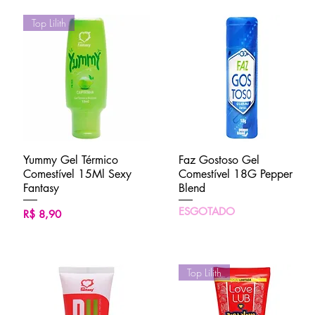
Top Lilith
Yummy Gel Térmico
Visualização rápida
Faz Gostoso Gel
Visualização rápida
Comestível 15Ml Sexy
Comestível 18G Pepper
Fantasy
Blend
ESGOTADO
Preço
R$ 8,90
Top Lilith