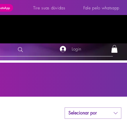
Tire suas dúvidas
Fale pelo whatsapp
hatsApp
Login
Selecionar por