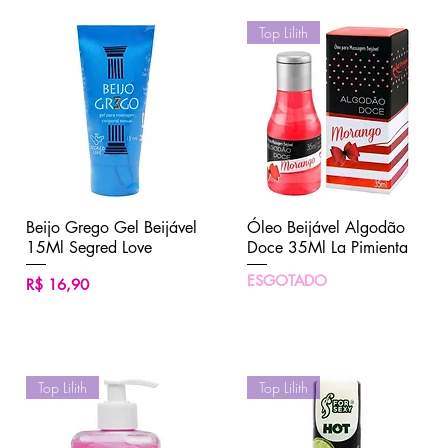
Top Lilith
Beijo Grego Gel Beijável
Visualização rápida
Óleo Beijável Algodão
Visualização rápida
15Ml Segred Love
Doce 35Ml La Pimienta
ESGOTADO
Preço
R$ 16,90
Top Lilith
Top Lilith