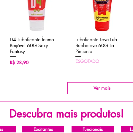
D4 Lubrificante Íntimo
Visualização rápida
Lubrificante Love Lub
Visualização rápida
Beijável 60G Sexy
Bubbalove 60G La
Fantasy
Pimienta
ESGOTADO
Preço
R$ 28,90
Ver mais
Descubra mais produtos!
as
Excitantes
Funcionais
L