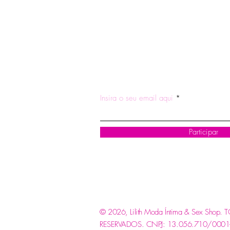
ASSINE NOSSA NEWSLETTE
Insira o seu email aqui
Participar
© 2026, Lilith Moda Íntima & Sex Shop
RESERVADOS.
CNPJ: 13.056.710/0001-85