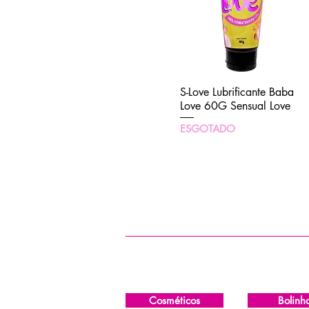
CREME DE AVELÃ
DOCE DE LEITE
FRAMBOESA
GUARANÁ
ICE MENTA
LEITE CONDENSADO
S-Love Lubrificante Baba
Visualização rápida
Love 60G Sensual Love
MAÇÃ VERDE
MENTA
ESGOTADO
MORANGO
MORANGO COM
CHAMPANHE
MORANGO COM LICHIA
MORANGUETE
NATURAL
PITAYA
TUTTI-FRUTTI
UVA
Cosméticos
Bolinh