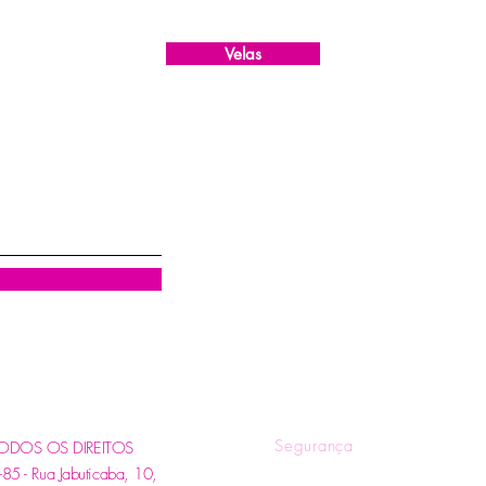
Velas
R
Quem Somos
Tr
Blog
Pol
Contatos e Horários
Pol
Tire suas Dúvidas
Fo
Segurança
. TODOS OS DIREITOS
 - Rua Jabuticaba, 10,