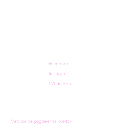
ocas e Devoluções
Facebook
ítica de Privacidade
Instagram
ítica de Frete
WhatsApp
rmas de Pagamento
Métodos de pagamentos aceitos