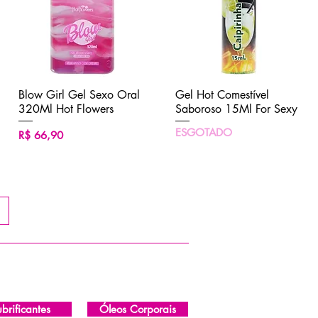
Blow Girl Gel Sexo Oral
Visualização rápida
Gel Hot Comestível
Visualização rápida
320Ml Hot Flowers
Saboroso 15Ml For Sexy
ESGOTADO
Preço
R$ 66,90
ubrificantes
Óleos Corporais