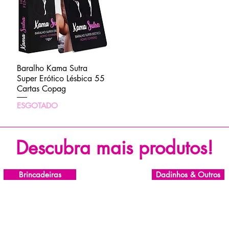
Baralho Kama Sutra
Visualização rápida
Super Erótico Lésbica 55
Cartas Copag
ESGOTADO
Descubra mais produtos!
Brincadeiras
Dadinhos & Outros