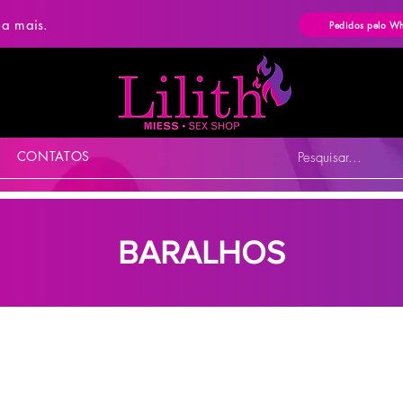
ba mais.
Pedidos pelo W
CONTATOS
Pesquisar...
BARALHOS