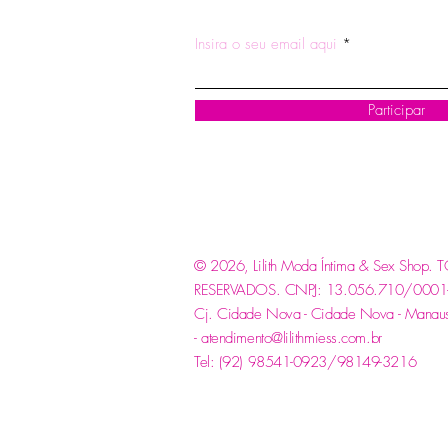
ASSINE NOSSA NEWSLETTE
Insira o seu email aqui
Participar
© 2026, Lilith Moda Íntima & Sex Shop
RESERVADOS.
CNPJ: 13.056.710/0001-85
Cj. Cidade Nova - Cidade Nova - Manau
-
atendimento@lilithmiess.com.br
Tel: (92) 98541-0923/98149-3216