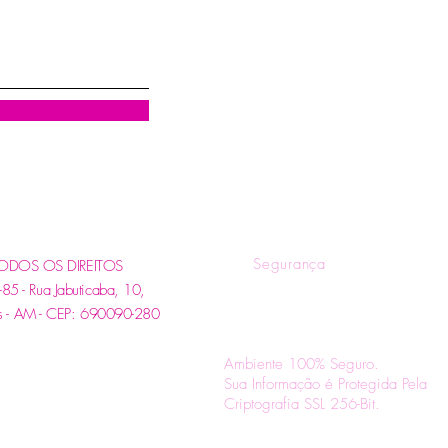
R
Quem Somos
Tr
Blog
Pol
Contatos e Horários
Pol
Tire suas Dúvidas
Fo
Segurança
. TODOS OS DIREITOS
 - Rua Jabuticaba, 10,
s - AM - CEP: 690090-280
Ambiente 100% Seguro.
Sua Informação é Protegida Pela
Criptografia SSL 256-Bit.