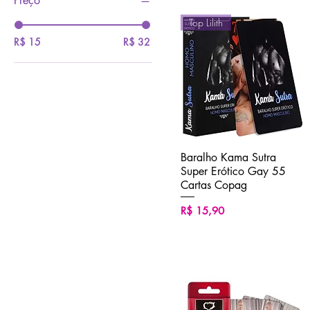
Preço
Top Lilith
R$ 15
R$ 32
Baralho Kama Sutra
Visualização rápida
Super Erótico Gay 55
Cartas Copag
Preço
R$ 15,90