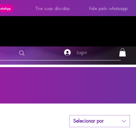
Tire suas dúvidas
Fale pelo whatsapp
hatsApp
Login
Selecionar por