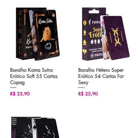
Baralho Kama Sutra
Visualização rápida
Baralho Hétero Super
Visualização rápida
Erótico Soft 55 Cartas
Erótico 54 Cartas For
Copag
Sexy
Preço
Preço
R$ 23,90
R$ 25,90