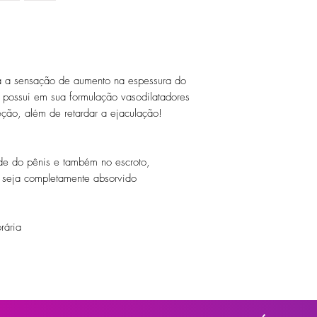
 a sensação de aumento na espessura do
s possui em sua formulação vasodilatadores
ereção, além de retardar a ejaculação!
de do pênis e também no escroto,
 seja completamente absorvido
rária
lacerações ou inflamações. Em caso de
 com água em abundância. Manter o produto
lor e da luz. Mantenha fora do alcance de