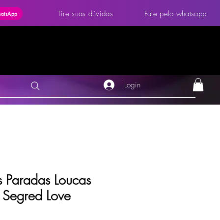
Tire suas dúvidas
Fale pelo whatsapp
hatsApp
Login
s Paradas Loucas
 Segred Love