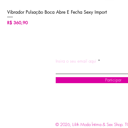
Vibrador Pulsação Boca Abre E Fecha Sexy Import
Preço
R$ 360,90
ASSINE NOSSA NEWSLETTE
Insira o seu email aqui
Participar
© 2026, Lilith Moda Íntima & Sex Shop