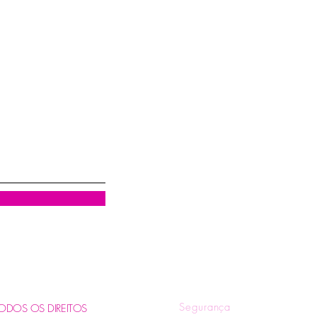
Visualização rápida
R
Quem Somos
Tr
Blog
Pol
Contatos e Horários
Pol
Tire suas Dúvidas
Fo
Segurança
. TODOS OS DIREITOS