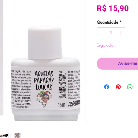
Pr
R$ 15,90
Quantidade
*
Esgotado
Avise-me