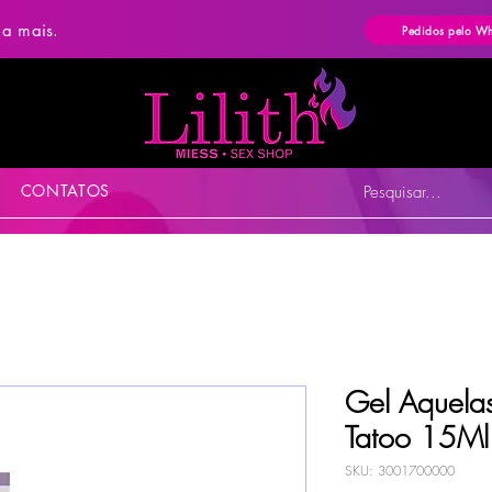
ba mais.
Pedidos pelo W
CONTATOS
Pesquisar...
Gel Aquela
Tatoo 15Ml
SKU: 3001700000