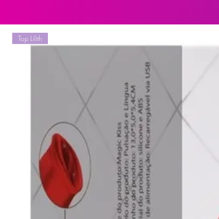
crianças. Não reutilizar a embala
Top Lilith