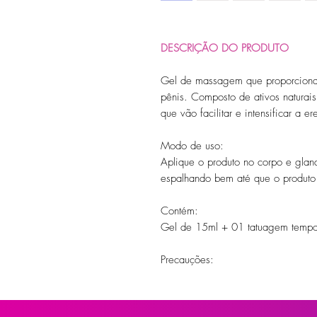
DESCRIÇÃO DO PRODUTO
Gel de massagem que proporciona
pênis. Composto de ativos naturai
que vão facilitar e intensificar a 
Modo de uso:
Aplique o produto no corpo e glan
espalhando bem até que o produto
Contém:
Gel de 15ml + 01 tatuagem tempo
Precauções:
Não usar em regiões com lesões, 
contato com os olhos, enxágue-os
em lugar fresco e ao abrigo do ca