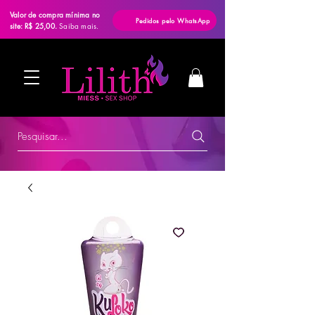
Valor de compra mínima no
Pedidos pelo WhatsApp
site: R$ 25,00.
Saiba mais.
Pesquisar...