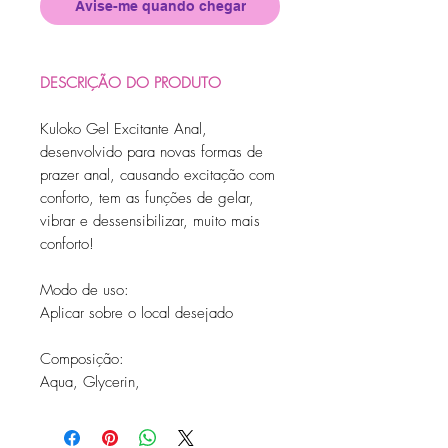
Avise-me quando chegar
DESCRIÇÃO DO PRODUTO
Kuloko Gel Excitante Anal,
desenvolvido para novas formas de
prazer anal, causando excitação com
conforto, tem as funções de gelar,
vibrar e dessensibilizar, muito mais
conforto!
Modo de uso:
Aplicar sobre o local desejado
Composição:
Aqua, Glycerin,
Hydroxyethylcellulose, Propylene
Glycol, Imidazolidinyl Urea, Menthol,