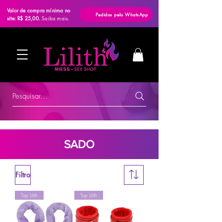
Valor de compra mínima no
Pedidos pelo WhatsApp
site: R$ 25,00.
Saiba mais.
Pesquisar...
SADO
Filtro
Top Lilith
Top Lilith