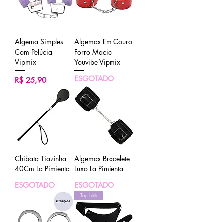
Algema Simples
Algemas Em Couro
Com Pelúcia
Forro Macio
Vipmix
Youvibe Vipmix
ESGOTADO
Preço
R$ 25,90
Chibata Tiazinha
Algemas Bracelete
40Cm La Pimienta
Luxo La Pimienta
ESGOTADO
ESGOTADO
Top Lilith