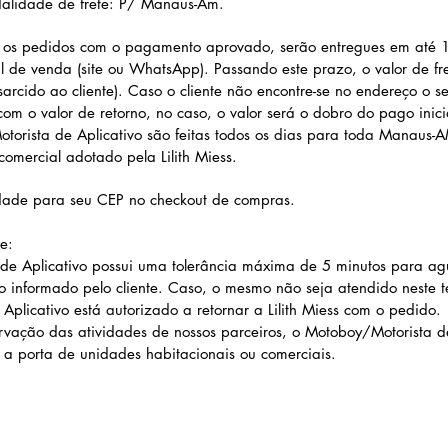
dalidade de frete: P/ Manaus-Am.
os pedidos com o pagamento aprovado, serão entregues em até 1 
 de venda (site ou WhatsApp). Passando este prazo, o valor de fre
ssarcido ao cliente). Caso o cliente não encontre-se no endereço o s
com o valor de retorno, no caso, o valor será o dobro do pago inic
torista de Aplicativo são feitas todos os dias para toda Manaus-
comercial adotado pela Lilith Miess.
idade para seu CEP no checkout de compras.
e:
de Aplicativo possui uma tolerância máxima de 5 minutos para ag
 informado pelo cliente. Caso, o mesmo não seja atendido neste 
plicativo está autorizado a retornar a Lilith Miess com o pedido.
rvação das atividades de nossos parceiros, o Motoboy/Motorista de
é a porta de unidades habitacionais ou comerciais.