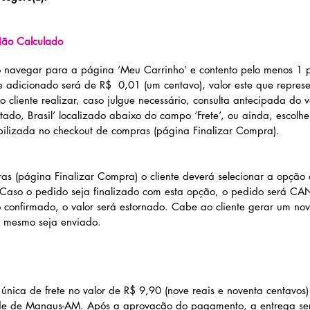
 Não Calculado
o navegar para a página ‘Meu Carrinho’ e contento pelo menos 1 
te adicionado será de R$ 0,01 (um centavo), valor este que repres
cliente realizar, caso julgue necessário, consulta antecipada do va
tado, Brasil’ localizado abaixo do campo ‘Frete’, ou ainda, escolh
ibilizada no checkout de compras (página Finalizar Compra).
s (página Finalizar Compra) o cliente deverá selecionar a opção d
 Caso o pedido seja finalizado com esta opção, o pedido será C
 confirmado, o valor será estornado. Cabe
ao cliente gerar um nov
 mesmo seja enviado.
 única de frete no valor de R$ 9,90 (nove reais e noventa centavos
ade de Manaus-AM. Após a aprovação do pagamento, a entrega se