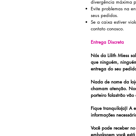
divergência máxima po
Evite problemas na en
seus pedidos.
Se a caixa estiver vi
contato conosco.
Entrega Discreta
Nós da Lilith Miess s
que ninguém, ningué
entrega do seu pedid
Nada de nome da loja
chamam atenção. Noss
porteiro falastrão vão
Fique tranquilo(a)! 
informações necessári
Você pode receber no
embalagem você está 