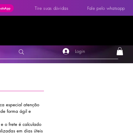
Tire suas dúvidas
Fale pelo whatsapp
hatsApp
Login
ica especial atenção
 de forma ágil e
e o frete é calculado
alizadas em dias úteis