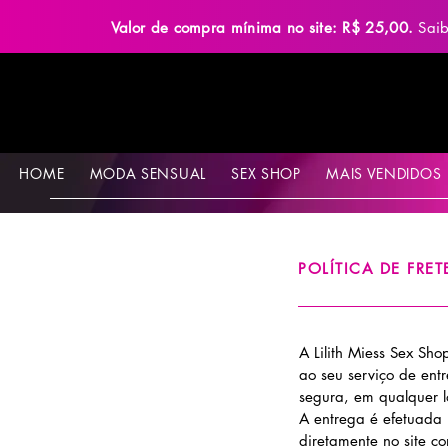
Valor de compra mínima no site: R$ 25,00.
Sai
HOME
MODA SENSUAL
SEX SHOP
MAIS VENDIDOS
POLÍTICA DE FRET
A Lilith Miess Sex Sh
ao seu serviço de ent
segura, em qualquer l
A entrega é efetuada 
diretamente no site c