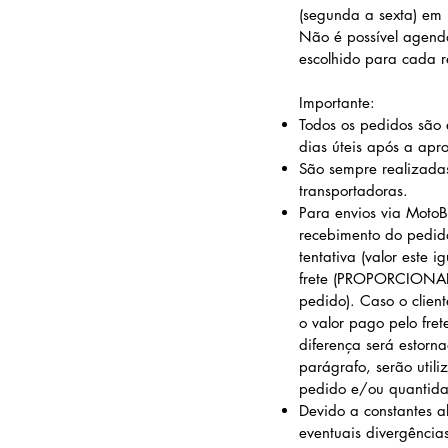
(segunda a sexta) em 
Não é possível agenda
escolhido para cada r
Importante:
Todos os pedidos são 
dias úteis após a ap
São sempre realizadas 
transportadoras.
Para envios via MotoB
recebimento do pedid
tentativa (valor este 
frete (PROPORCIONAL 
pedido)
. Caso o clie
o valor pago pelo fr
diferença será estorn
parágrafo,
serão util
pedido e/ou quantida
Devido a constantes a
eventuais divergênci