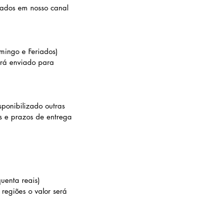
zados em nosso canal
ingo e Feriados)
erá enviado para
ponibilizado outras
s e prazos de entrega
uenta reais)
regiões o valor será