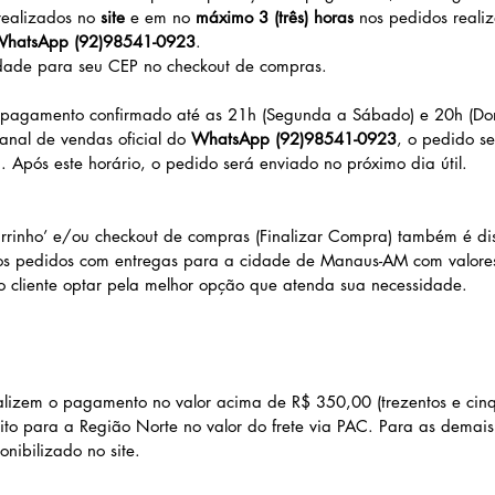
realizados no
site
e em no
máximo 3 (três) horas
nos pedidos reali
hatsApp (92)98541-0923
.
idade para seu CEP no checkout de compras.
pagamento confirmado até as 21h (Segunda a Sábado) e 20h (Dom
anal de vendas oficial do
WhatsApp (92)98541-0923
, o pedido s
 Após este horário, o pedido será enviado no próximo dia útil.
rinho’ e/ou checkout de compras (Finalizar Compra) também é dis
 os pedidos com entregas para a cidade de Manaus-AM com valore
o cliente optar pela melhor opção que atenda sua necessidade.
lizem o pagamento no valor acima de R$ 350,00 (trezentos e cinq
uito para a Região Norte no valor do frete via PAC. Para as demais 
onibilizado no site.