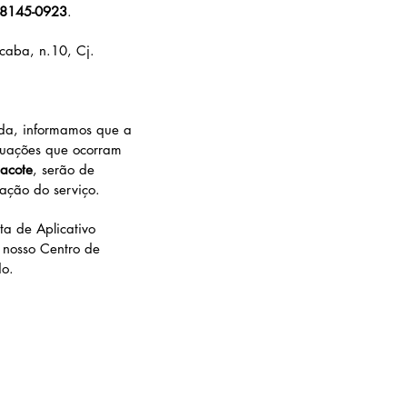
98145-0923
.
icaba, n.10, Cj.
ada, informamos que a
ituações que ocorram
pacote
, serão de
ação do serviço.
ta de Aplicativo
 nosso Centro de
do.