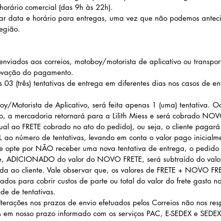
horário comercial (das 9h às 22h).
r data e horário para entregas, uma vez que não podemos antecip
egião.
enviados aos correios, motoboy/motorista de aplicativo ou transpo
rovação do pagamento.
03 (três) tentativas de entrega em diferentes dias nos casos de env
oy/Motorista de Aplicativo, será feita apenas 1 (uma) tentativa.
Oc
o, a mercadoria retornará para a Lilith Miess e será cobrado NO
igual ao FRETE cobrado no ato do pedido), ou seja, o cliente pagará
ao número de tentativas, levando em conta o valor
pago inicialm
nte opte por NÃO receber uma nova tentativa de entrega, o ped
ete, ADICIONADO do valor do NOVO FRETE, será subtraído do valo
ada ao cliente. Vale observar que, os valores de FRETE + NOVO FR
izados para cobrir custos
de parte ou total do valor do frete gasto
n
o
de de tentativas
.
lterações nos prazos de envio efetuados pelos Correios não nos re
as em nosso prazo informado com os serviços PAC, E-SEDEX e SEDEX