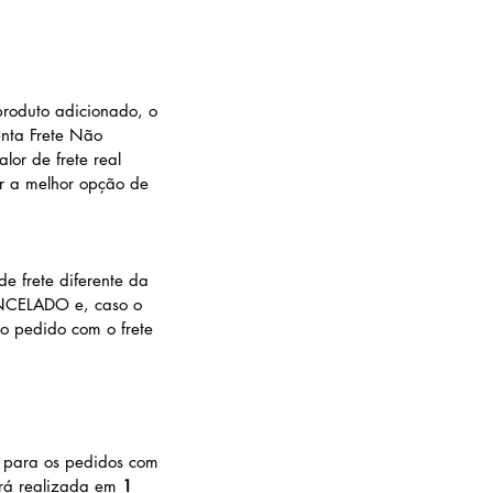
produto adicionado, o
enta Frete Não
lor de frete real
er a melhor opção de
e frete diferente da
ANCELADO e, caso o
o pedido com o frete
) para os pedidos com
rá realizada em
1