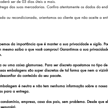
derá ser de 03 dias úteis a mais.
trega das suas mercadorias. Confira atentamente os dados do end
olada ou recondicionada, orientamos ao cliente que não aceite a en
abemos da importância que é manter a sua privacidade e sigilo. Po
m mesmo saiba o que você comprou! Garantimos a sua privacida
o.
 ou uma caixa glamurosa. Para ser discreto apostamos no tipo d
as embalagens são super discretas de tal forma que nem a vizinh
 desconfiar do conteúdo do seu pacote.
A embalagem é neutra e não tem nenhuma informação sobre a nossa
as para a entrega.
 condomínio, empresa, casa dos pais, sem problema. Desde que e
seguro(a).