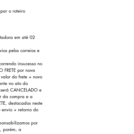
ar o roteiro
rtadora em até 02
ios pelos correios e
orrendo insucesso no
VO FRETE por nova
valor do frete + novo
ente no ato do
ido será CANCELADO e
r da compra e a
ETE, destacados neste
 envio +
retorno do
sponsabilizamos por
, porém, a