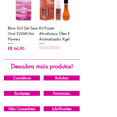
Blow Girl Gel Sexo
Kit Prazer
Oral 320Ml Hot
Afrodisíaco Óleo E
Flowers
Aromatizador Kgel
ESGOTADO
Preço
R$ 66,90
Descubra mais produtos!
Cosméticos
Bolinhas
Excitantes
Funcionais
Géis Comestíveis
Lubrificantes