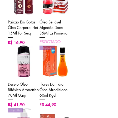
Paixão Em Gotas
Óleo Beijável
Óleo Corporal Hot
Algodão Doce
15Ml For Sexy
35Ml La Pimienta
ESGOTADO
Preço
R$ 16,90
Top Lilith
Desejo Óleo
Flores Da Índia
Bifásico Aromático
Óleo Afrodisíaco
70Ml Garji
60ml Kgel
Preço
Preço
R$ 41,90
R$ 44,90
Top Lilith