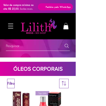
Valor de compra mínima no
Pedidos pelo WhatsApp
site: R$ 25,00.
Saiba mais.
Pesquisar...
ÓLEOS CORPORAIS
Filtro
Top Lilith