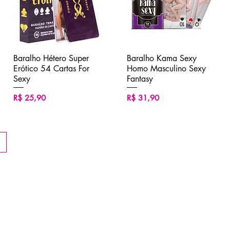
Baralho Hétero Super
Visualização rápida
Baralho Kama Sexy
Visualização rápida
Erótico 54 Cartas For
Homo Masculino Sexy
Sexy
Fantasy
Preço
Preço
R$ 25,90
R$ 31,90