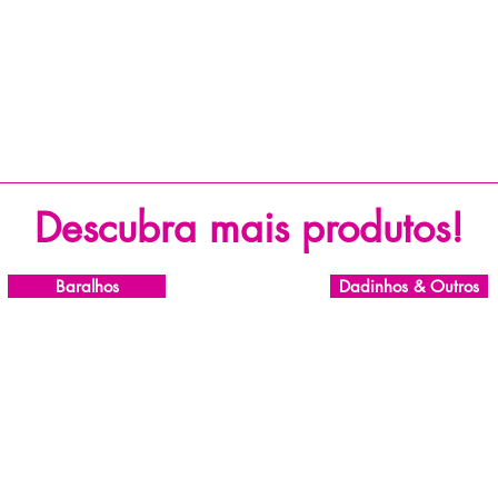
Descubra mais produtos!
Baralhos
Dadinhos & Outros
R
Quem Somos
Tr