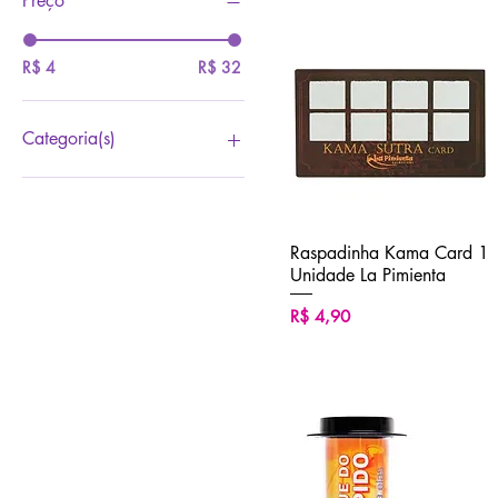
Preço
R$ 4
R$ 32
Categoria(s)
BARALHOS
DADINHOS & OUTROS
Raspadinha Kama Card 1
Visualização rápida
Unidade La Pimienta
Preço
R$ 4,90