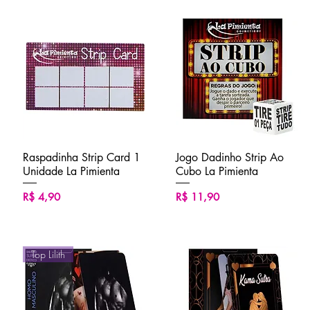
Raspadinha Strip Card 1
Visualização rápida
Jogo Dadinho Strip Ao
Visualização rápida
Unidade La Pimienta
Cubo La Pimienta
Preço
Preço
R$ 4,90
R$ 11,90
Top Lilith