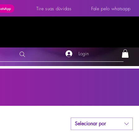
Tire suas dúvidas
Fale pelo whatsapp
hatsApp
Login
Selecionar por