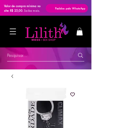
Valor de compra mínima no
Pedidos pelo WhatsApp
site: R$ 25,00.
Saiba mais.
Pesquisar...