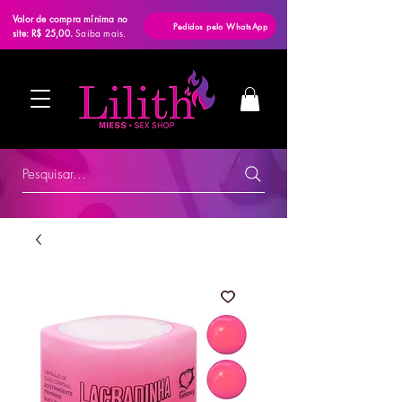
Valor de compra mínima no
Pedidos pelo WhatsApp
site: R$ 25,00.
Saiba mais.
Pesquisar...