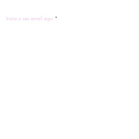
ASSINE NOSSA NEWSLETTER
Insira o seu email aqui
Participar
Quem Somos
Trocas e
Facebook
Blog
Devoluções
Instagram
Contatos e
Política de
WhatsApp
Horários
Privacidade
Tire suas
Política de Frete
Dúvidas
Formas de
Pagamento