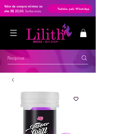
Valor de compra mínima no
Pedidos pelo WhatsApp
site: R$ 25,00.
Saiba mais.
Pesquisar...