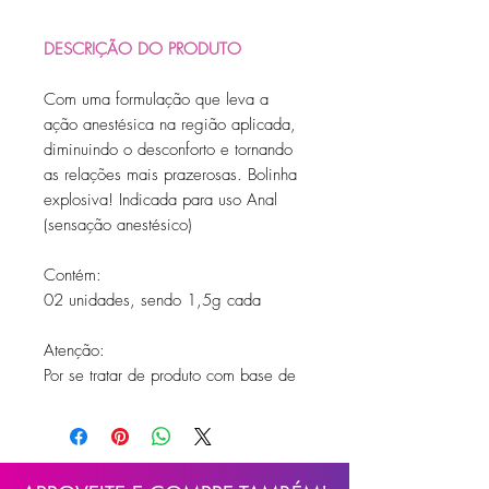
DESCRIÇÃO DO PRODUTO
Com uma formulação que leva a
ação anestésica na região aplicada,
diminuindo o desconforto e tornando
as relações mais prazerosas. Bolinha
explosiva! Indicada para uso Anal
(sensação anestésico)
Contém:
02 unidades, sendo 1,5g cada
Atenção:
Por se tratar de produto com base de
gelatina, é necessário o cuidado com
o armazenamento, o produto ficando
exposto a altas e baixas
temperaturas, poderá sofrer alterações