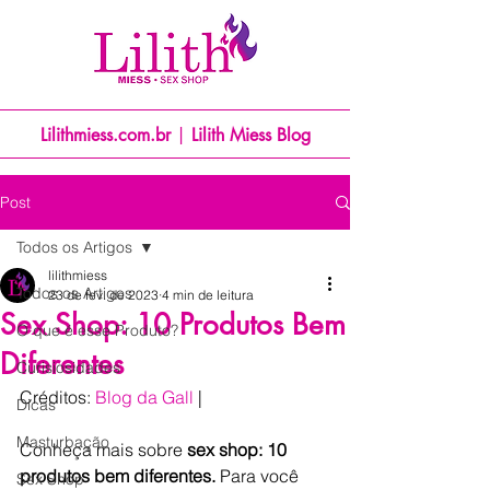
Lilithmiess.com.br
|
Lilith Miess Blog
Post
Todos os Artigos
lilithmiess
Todos os Artigos
23 de fev. de 2023
4 min de leitura
Sex Shop: 10 Produtos Bem
O que é esse Produto?
Diferentes
Curisiosidades
Créditos: 
Blog da Gall
 |
Dicas
Masturbação
Conheça mais sobre 
sex shop: 10 
produtos bem diferentes.
 Para você 
Sex Shop