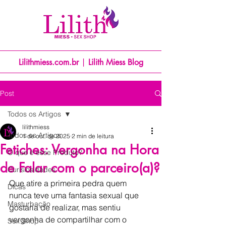
Lilithmiess.com.br
|
Lilith Miess Blog
Post
Todos os Artigos
lilithmiess
Todos os Artigos
1 de out. de 2025
2 min de leitura
Fetiches: Vergonha na Hora
O que é esse Produto?
de Falar com o parceiro(a)?
Curisiosidades
Que atire a primeira pedra quem 
Dicas
nunca teve uma fantasia sexual que 
Masturbação
gostaria de realizar, mas sentiu 
vergonha de compartilhar com o 
Sex Shop