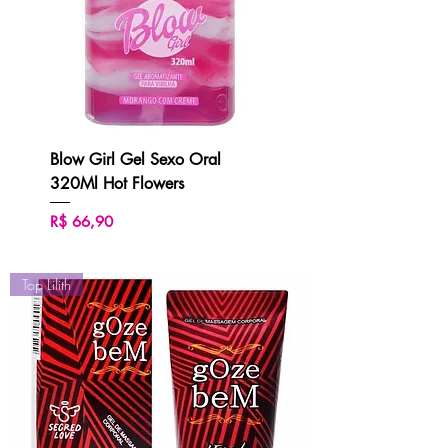
Blow Girl Gel Sexo Oral
320Ml Hot Flowers
Preço
R$ 66,90
Top Lilith