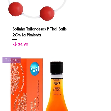
Bolinha Tailandesas P Thai Balls
2Cm La Pimienta
Preço
R$ 34,90
Top Lilith