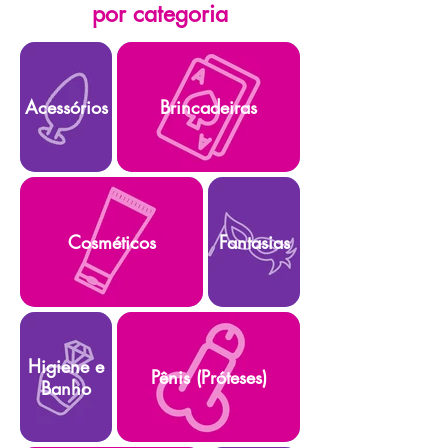
por categoria
Acessórios
Brincadeiras
Cosméticos
Fantasias
Higiene e
Pênis (Próteses)
Banho