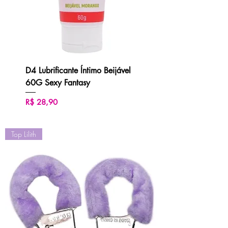
D4 Lubrificante Íntimo Beijável
60G Sexy Fantasy
Preço
R$ 28,90
Top Lilith