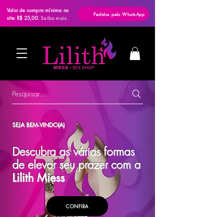
Valor de compra mínima no
Pedidos pelo WhatsApp
site: R$ 25,00.
Saiba mais.
Pesquisar...
SEJA BEM-VINDO(A)
Descubra as várias formas
de elevar seu prazer com a
Lilith Miess
CONFIRA