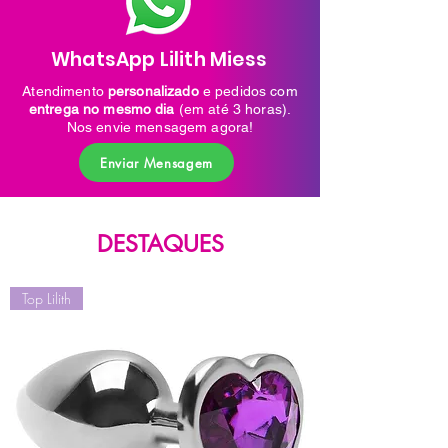
WhatsApp Lilith Miess
Atendimento
personalizado
e pedidos com
entrega no mesmo dia
(em até 3 horas).
Nos envie mensagem agora!
Enviar Mensagem
DESTAQUES
Top Lilith