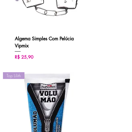
Algema Simples Com Pelúcia
Vipmix
Preço
R$ 25,90
Top Lilith