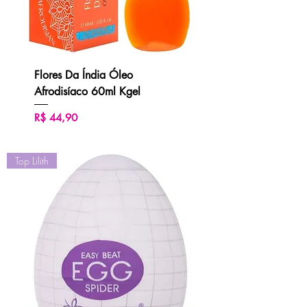
Flores Da Índia Óleo
Afrodisíaco 60ml Kgel
Preço
R$ 44,90
Top Lilith