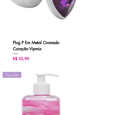
Plug P Em Metal Cromado
Coração Vipmix
Preço
R$ 52,90
Top Lilith