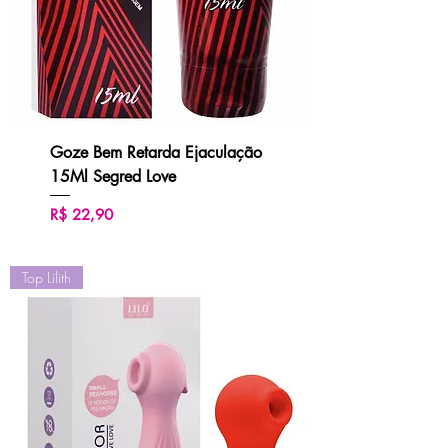
Goze Bem Retarda Ejaculação
15Ml Segred Love
Preço
R$ 22,90
Top Lilith