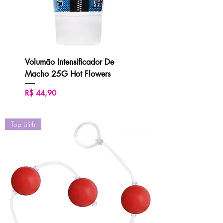
Volumão Intensificador De
Macho 25G Hot Flowers
Preço
R$ 44,90
Top Lilith