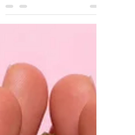
Créditos: Steal The Look | Há um grande tabu
em torno da masturbação feminina, mas
quando paramos para pensar, vemos que na
verdade não...