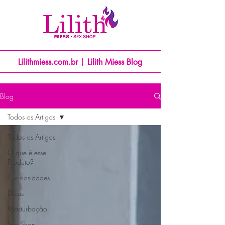
Lilithmiess.com.br
|
Lilith Miess Blog
Blog
Todos os Artigos
Todos os Artigos
O que é esse
Produto?
Curisiosidades
Dicas
Masturbação
Sex Shop