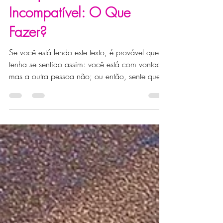
Desejo Sexual
Incompatível: O Que
Fazer?
Se você está lendo este texto, é provável que já
tenha se sentido assim: você está com vontade,
mas a outra pessoa não; ou então, sente que
está sempre evitando o contato para não dar
"esperanças". Saiba de uma coisa: você não
está sozinho e o seu relacionamento não
quebrou.