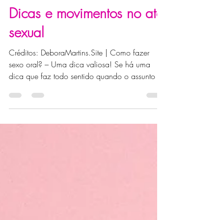
lilithmiess
21 de set. de 2023
4 min de leitura
Dicas
Como fazer sexo oral? 10
Dicas e movimentos no ato
sexual
Créditos: DeboraMartins.Site | Como fazer
sexo oral? – Uma dica valiosa! Se há uma
dica que faz todo sentido quando o assunto é
saber...