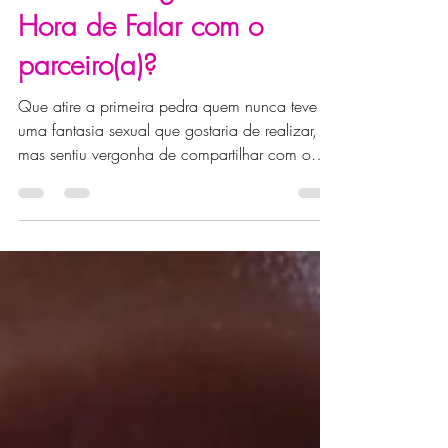
Dicas
Fetiches: Vergonha na
Hora de Falar com o
parceiro(a)?
Que atire a primeira pedra quem nunca teve
uma fantasia sexual que gostaria de realizar,
mas sentiu vergonha de compartilhar com o
parceiro(a). Falar sobre fetiches pode ser
desafiador, mas saiba que essa conversa é
mais comum do que você imagina - e pode
abrir portas para um novo nível de intimidade
no relacionamento.