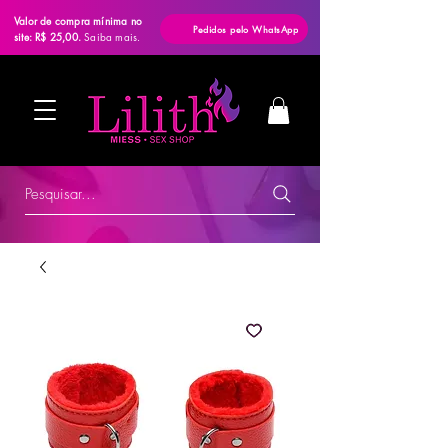
Valor de compra mínima no
Pedidos pelo WhatsApp
site: R$ 25,00.
Saiba mais.
Pesquisar...