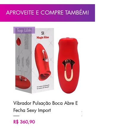
APROVEITE E COMPRE TAMBÉM!
Top Lilith
Vibrador Pulsação Boca Abre E
Ducha Higiênica Unisse
Fecha Sexy Import
M2 Sexy Import
Preço
Preço
R$ 360,90
R$ 62,90