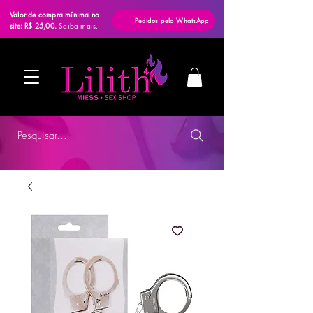
Valor de compra mínima no
Pedidos pelo WhatsApp
site: R$ 25,00.
Saiba mais.
Pesquisar...