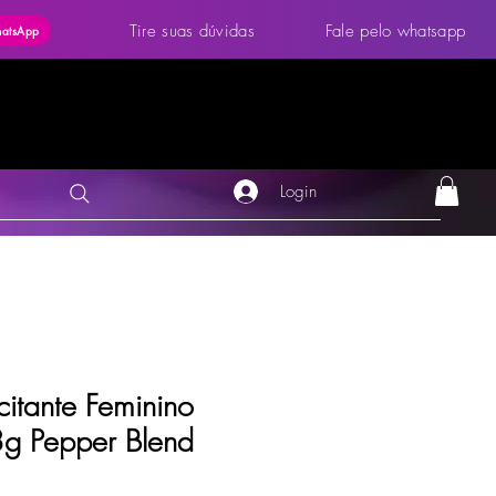
Tire suas dúvidas
Fale pelo whatsapp
hatsApp
Login
citante Feminino
8g Pepper Blend