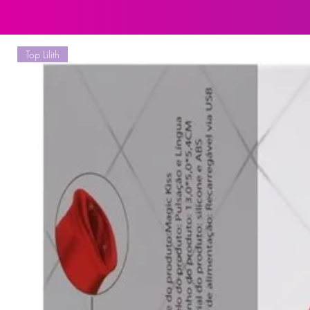
Mentol.Conservantes Benzoato de s
Goma Xantana , Neotame e Coran
Top Lilith
Orientação ao Consumidor:
Não Contém Glúten. Colorido e Aro
seco, fresco e ao abrigo da luz. M
contato com os olhos. Em casos de
precaução
Contém:
18g