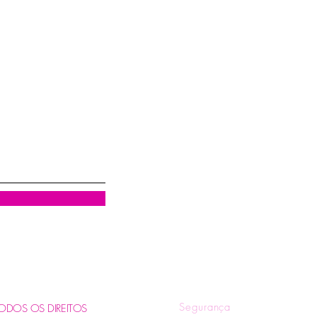
Visualização rápida
R
Quem Somos
Tr
Blog
Pol
Contatos e Horários
Pol
Tire suas Dúvidas
Fo
Segurança
. TODOS OS DIREITOS