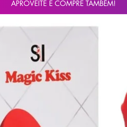
APROVEITE E COMPRE TAMBÉM!
ódio e Sorbato de potássio, Espessante
te Rosa
matizado Artificialmente. Manter em local
anter fora do alcance de crianças. Evite
 antecedentes alérgicos, usar com