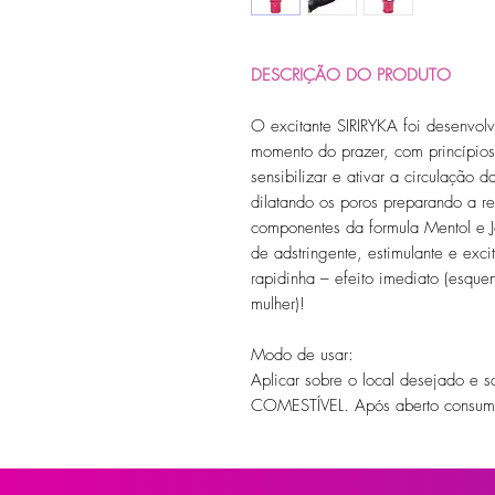
DESCRIÇÃO DO PRODUTO
O excitante SIRIRYKA foi desenvol
momento do prazer, com princípio
sensibilizar e ativar a circulação d
dilatando os poros preparando a r
componentes da formula Mentol e
de adstringente, estimulante e exc
rapidinha – efeito imediato (esque
mulher)!
Modo de usar:
Aplicar sobre o local desejado e
COMESTÍVEL. Após aberto consum
Ingredientes:
Água, Glicerina ,Extrato de Jambu