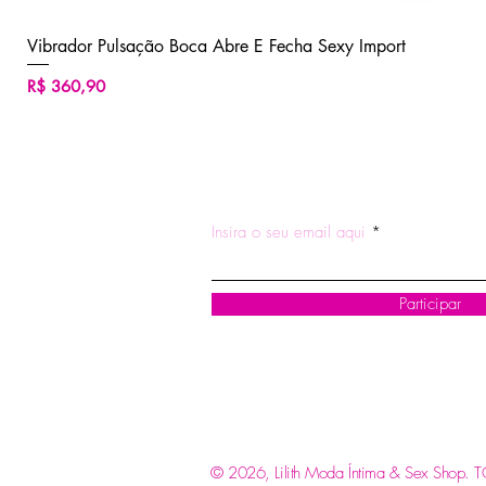
Vibrador Pulsação Boca Abre E Fecha Sexy Import
Preço
R$ 360,90
ASSINE NOSSA NEWSLETTE
Insira o seu email aqui
Participar
© 2026, Lilith Moda Íntima & Sex Shop