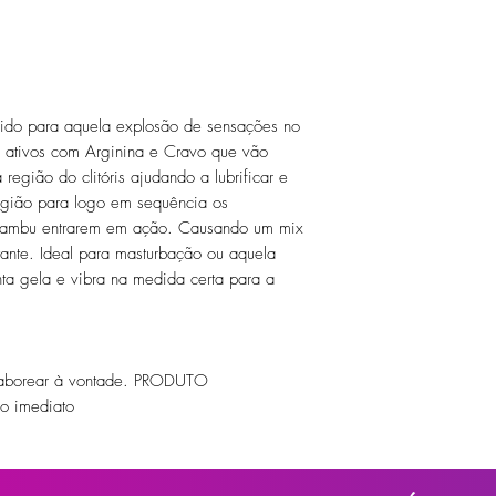
vido para aquela explosão de sensações no
s ativos com Arginina e Cravo que vão
a região do clitóris ajudando a lubrificar e
egião para logo em sequência os
 Jambu entrarem em ação. Causando um mix
itante. Ideal para masturbação ou aquela
nta gela e vibra na medida certa para a
 saborear à vontade. PRODUTO
o imediato
, Aromas de Caju e Lichia, Arginina,