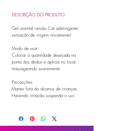
DESCRIÇÃO DO PRODUTO
Gel oriental versão Cat adstringente,
sensação de virgem novamente!
Modo de usar:
Colocar a quantidade desejada na
ponta dos dedos e aplicar no local,
massageando suavemente
Precauções:
Manter fora do alcance de crianças.
Havendo irritação suspenda o uso
Composição:
Aqua, Carbomer, Dissodium Edta,
Flavor, PEG-40 Hydrogenated Castor
Oil, Triethanolamine,