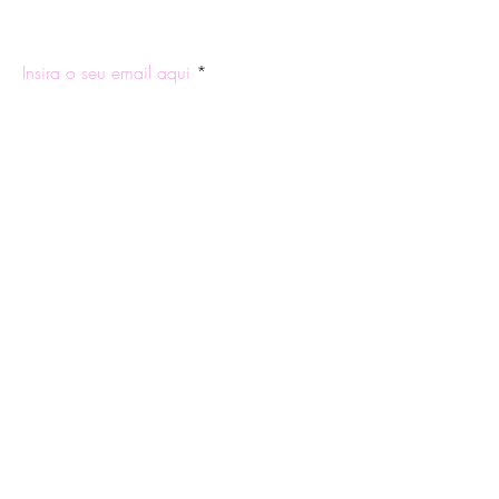
ASSINE NOSSA NEWSLETTER
Insira o seu email aqui
Participar
Quem Somos
Trocas e
Facebook
Blog
Devoluções
Instagram
Contatos e
Política de
WhatsApp
Horários
Privacidade
Tire suas
Política de Frete
Dúvidas
Formas de
Pagamento