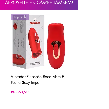
APROVEITE E COMPRE TAMBÉM!
Methylisothiazolinone, Vanilly Butyl
Ether, CI 15985
Top Lilith
Embalagem:
15ml
Produto notificado junto a ANVISA
Vibrador Pulsação Boca Abre E
Ducha Higiênica Unisse
Fecha Sexy Import
M2 Sexy Import
Preço
Preço
R$ 360,90
R$ 62,90