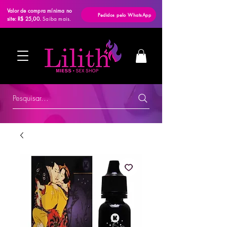
Valor de compra mínima no
Pedidos pelo WhatsApp
site: R$ 25,00.
Saiba mais.
Pesquisar...