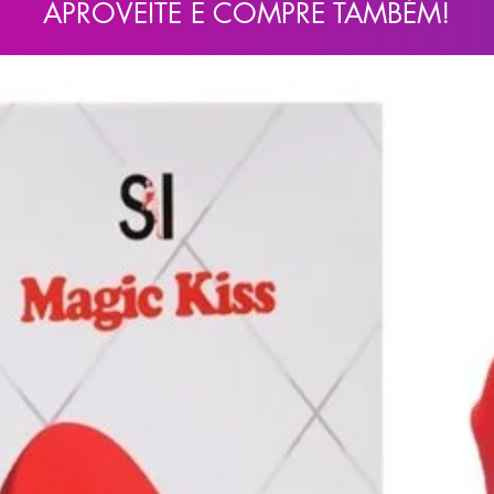
APROVEITE E COMPRE TAMBÉM!
zado em ambientes úmidos, garantindo maior
za.
inclusas)
A no compartimento apropriado.
ade generosa de lubrificante à base de água
nis para garantir uma experiência