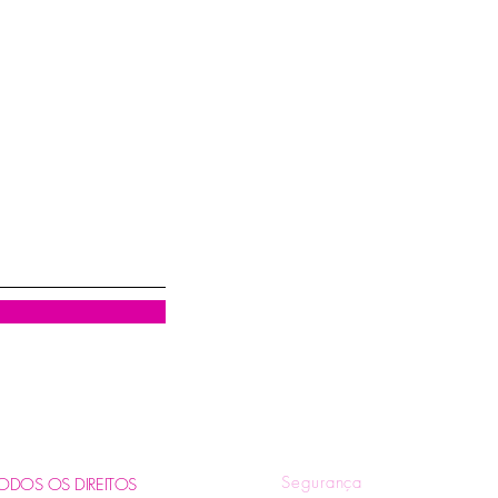
Visualização rápida
R
Quem Somos
Tr
Blog
Pol
Contatos e Horários
Pol
Tire suas Dúvidas
Fo
Segurança
. TODOS OS DIREITOS