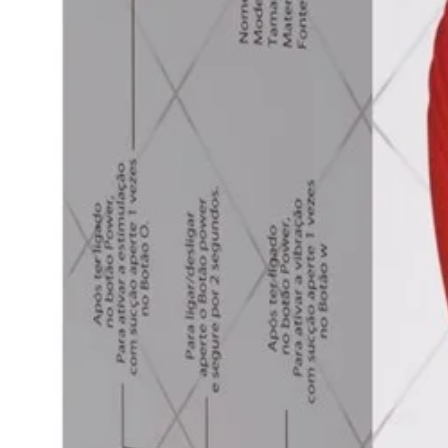
Uso: Introduza o pênis no canal int
multivelocidade conforme desejado
Limpeza: Após o uso, retire as pi
sabão neutro. Evite molhar o comp
toalha ou deixe secar naturalmente
Desfrute de uma experiência íntima
Masturbador Lanterna Cyber Vagina
material realista e vibração multi
suave e satisfatória. Adquira o se
em uma experiência inesquecível.