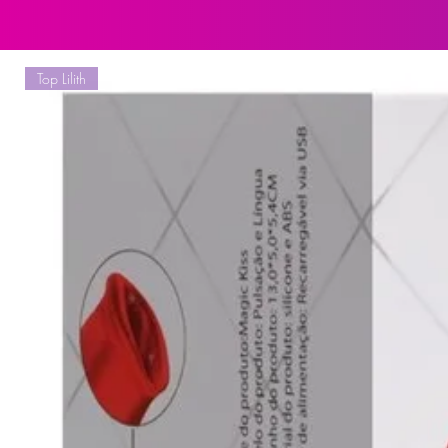
ainda mais o prazer.
Resistente à Água: Pode ser utili
versatilidade e facilidade de limpe
Top Lilith
Especificações
Material: TPR + ABS
Medidas Aproximadas:
Comprimento: 25 cm
Diâmetro: 7,8 cm
Largura: 6,6 cm
Penetráveis: 17 cm
Peso: 340 g
Bateria: Utiliza 3 pilhas AAA (não 
Modo de Uso
Preparação: Insira as 3 pilhas AA
Lubrificação: Aplique uma quantid
na entrada do masturbador e no pê
confortável.