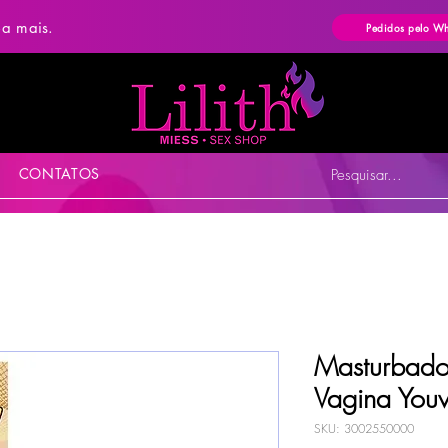
ba mais.
Pedidos pelo W
CONTATOS
Pesquisar...
Masturbado
Vagina Youv
SKU: 3002550000