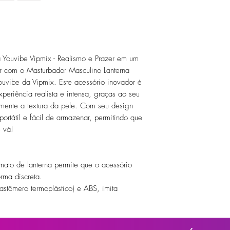
 Youvibe Vipmix - Realismo e Prazer em um
r com o Masturbador Masculino Lanterna
uvibe da Vipmix. Este acessório inovador é
periência realista e intensa, graças ao seu
itamente a textura da pele. Com seu design
portátil e fácil de armazenar, permitindo que
 vá!
mato de lanterna permite que o acessório
rma discreta.
elastômero termoplástico) e ABS, imita
ra uma experiência mais realista.
 interno texturizado proporciona uma
om a vibração multivelocidade, intensifica