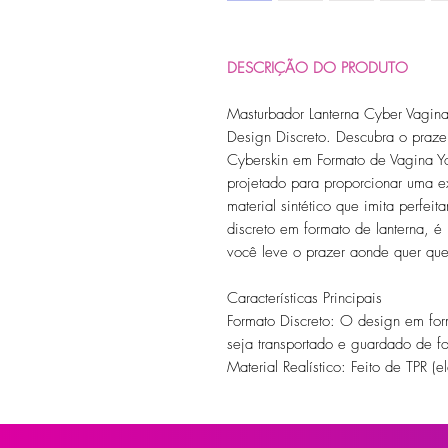
DESCRIÇÃO DO PRODUTO
Masturbador Lanterna Cyber Vagina
Design Discreto. Descubra o praze
Cyberskin em Formato de Vagina Yo
projetado para proporcionar uma ex
material sintético que imita perfe
discreto em formato de lanterna, é 
você leve o prazer aonde quer que
Características Principais
Formato Discreto: O design em for
seja transportado e guardado de fo
Material Realístico: Feito de TPR (
perfeitamente a textura da pele pa
Canal Interno Texturizado: O canal
estimulação intensa e, combinada c