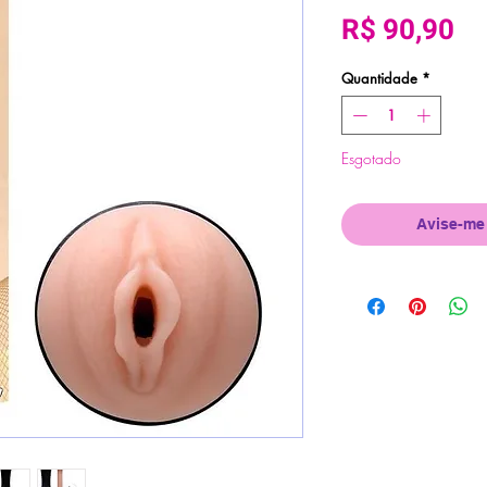
Pr
R$ 90,90
Quantidade
*
Esgotado
Avise-me