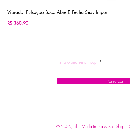
Vibrador Pulsação Boca Abre E Fecha Sexy Import
Preço
R$ 360,90
ASSINE NOSSA NEWSLETTE
Insira o seu email aqui
Participar
© 2026, Lilith Moda Íntima & Sex Shop