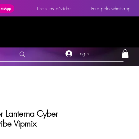
Tire suas dúvidas
Fale pelo whatsapp
hatsApp
Login
r Lanterna Cyber
ibe Vipmix