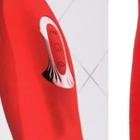
erno texturizado e ajuste a vibração
.
lhas e lave o masturbador com água morna e
artimento das pilhas. Seque com papel
.
 realista e intensamente prazerosa com o
 Youvibe Vipmix. Seu design discreto,
velocidade proporcionam uma penetração
u agora e transforme seus momentos íntimos