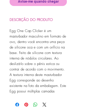
Avise-me quando chegar
DESCRIÇÃO DO PRODUTO
Egg One Cap Clicker é um
masturbador masculino em formato de
ovo, dentro você encontra uma peça
de silicone oca e com um orifício na
base. Feito de silicone com textura
interna de nódulos circulares. Ao
deslizá-lo sobre o pênis estica ou
contrai de acordo com o movimento.
A textura interna deste masturbador
Egg corresponde ao desenho
existente na foto da embalagem. Este
Egg possui múltiplas camadas
onduladas que proporcionam uma
sensação contínua induzindo ao