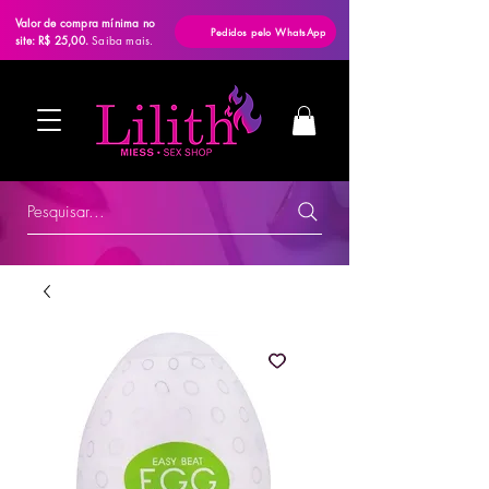
Valor de compra mínima no
Pedidos pelo WhatsApp
site: R$ 25,00.
Saiba mais.
Pesquisar...