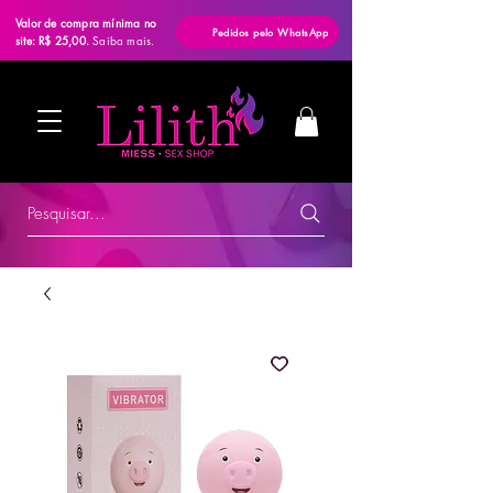
Valor de compra mínima no
Pedidos pelo WhatsApp
site: R$ 25,00.
Saiba mais.
Pesquisar...