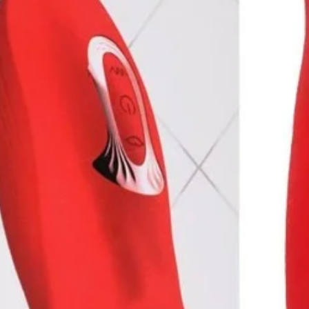
usar
damente)
rer alterações pelo fornecedor, sem haver
m nosso site, porém, garantimos que as
dade, peso, matéria prima e funções) não