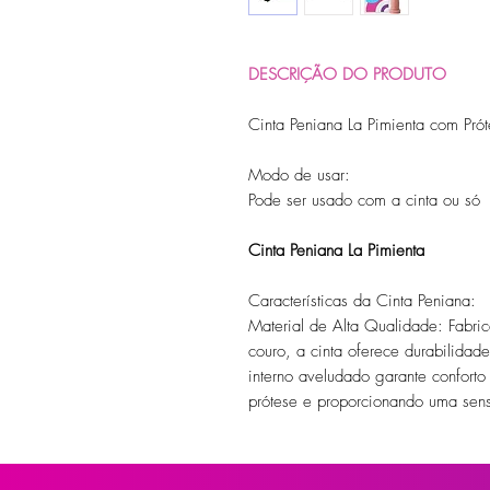
DESCRIÇÃO DO PRODUTO
Cinta Peniana La Pimienta com Pr
Modo de usar:
Pode ser usado com a cinta ou só
Cinta Peniana La Pimienta
Características da Cinta Peniana:
Material de Alta Qualidade: Fabric
couro, a cinta oferece durabilidade
interno aveludado garante conforto
prótese e proporcionando uma sen
Tiras Ajustáveis: As tiras de poliés
um ajuste seguro e personalizado. 