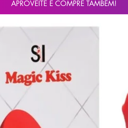
APROVEITE E COMPRE TAMBÉM!
variam do PP ao XGG, garantindo um
ante ao couro
no úmido após o uso para manter a higiene
a evitar danos ao material sintético e ao
seco, longe da luz solar direta, para
as!