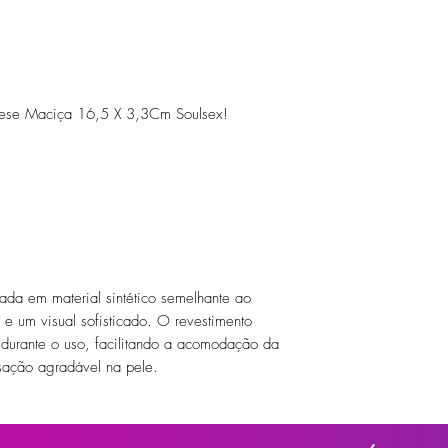
ótese Maciça 16,5 X 3,3Cm Soulsex!
ada em material sintético semelhante ao
 e um visual sofisticado. O revestimento
 durante o uso, facilitando a acomodação da
sação agradável na pele.
ter são ajustáveis e reguláveis, permitindo
Elas são projetadas para se adaptar a