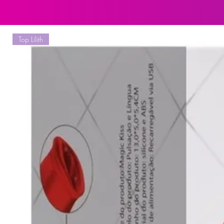
tamanhos de pernas e coxas que 
encaixe perfeito e confortável.
Top Lilith
Composição:
Material Externo: Sintético semelh
Revestimento Interno: Aveludado
Tiras: Poliéter ajustável
Cuidados e Manutenção:
Limpeza: Limpe a cinta com um pa
e a integridade do material.
Secagem: Deixe secar à sombra par
revestimento interno.
Armazenamento: Armazene em local 
preservar a durabilidade da cinta.
Prótese maciça com veias realístic
Material: Polivinílico atóxico