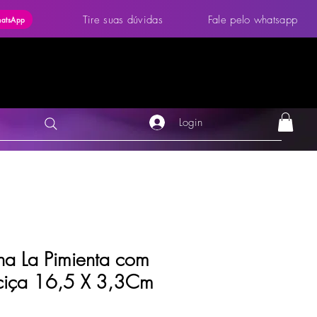
Tire suas dúvidas
Fale pelo whatsapp
hatsApp
Login
na La Pimienta com
ciça 16,5 X 3,3Cm