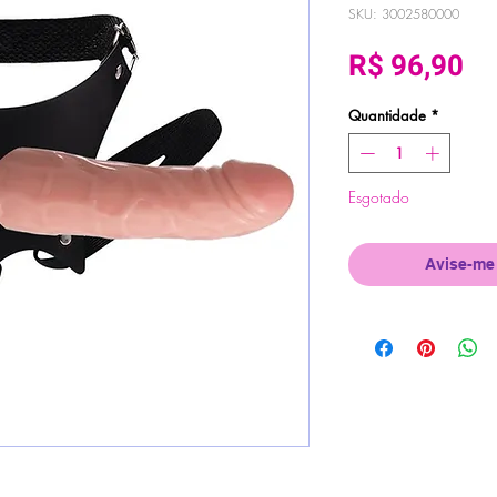
SKU: 3002580000
Pr
R$ 96,90
Quantidade
*
Esgotado
Avise-me