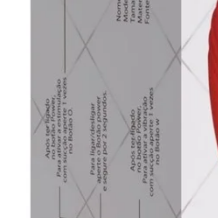
Modo de usar: Lubrifique antes de 
Medida: 16,5 x 3,3cm (aproxima
Embalagem: Blister
Validade: Indeterminado
Algumas das embalagens podem sof
tempo hábil para ser atualizado e
características do produto (quanti
serão alteradas.