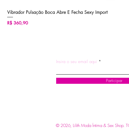
Vibrador Pulsação Boca Abre E Fecha Sexy Import
Preço
R$ 360,90
ASSINE NOSSA NEWSLETTE
Insira o seu email aqui
Participar
© 2026, Lilith Moda Íntima & Sex Shop