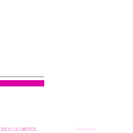
Visualização rápida
R
Quem Somos
Tr
Blog
Pol
Contatos e Horários
Pol
Tire suas Dúvidas
Fo
Segurança
. TODOS OS DIREITOS