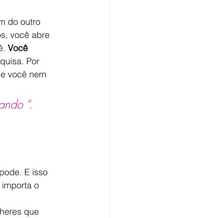
m do outro 
s, você abre 
. 
Você 
quisa. Por 
ue você nem 
ando “.
pode. E isso 
 importa o 
lheres que 