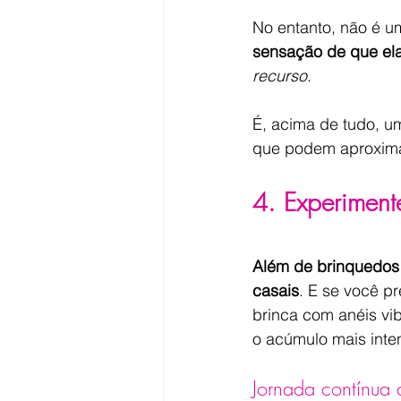
No entanto, não é u
sensação de que ela
recurso
.
É, acima de tudo, u
que podem aproxima
4. Experiment
Além de brinquedos 
casais
. E se você p
brinca com anéis vib
o acúmulo mais inte
Jornada contínua 