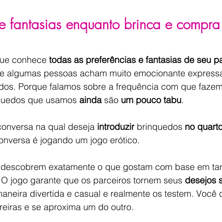
e fantasias enquanto brinca e compra
ue conhece 
todas as preferências e fantasias de seu p
 algumas pessoas acham muito emocionante expressa
dos. Porque falamos sobre a frequência com que faze
quedos que usamos 
ainda
 são 
um pouco tabu
.
conversa na qual deseja 
introduzir
 brinquedos 
no quart
onversa é jogando um jogo erótico.
o descobrem exatamente o que gostam com base em tar
 O jogo garante que os parceiros tornem seus 
desejos 
aneira divertida e casual e realmente os testem. Você 
reiras e se aproxima um do outro.