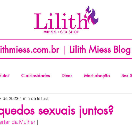
lithmiess.com.br
|
Lilith Miess Blog
duto?
Curisiosidades
Dicas
Masturbação
Sex 
v. de 2023
4 min de leitura
quedos sexuais juntos?
rtar da Mulher
 |