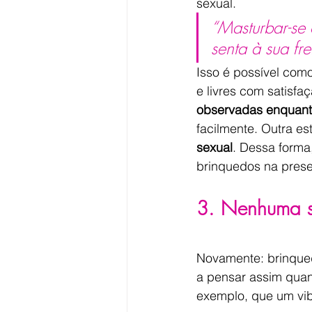
sexual.
“Masturbar-se 
senta à sua fr
Isso é possível com
e livres com satisfa
observadas enquan
facilmente. Outra es
sexual
. Dessa forma
brinquedos na prese
3. Nenhuma s
Novamente: brinqued
a pensar assim qua
exemplo, que um vib