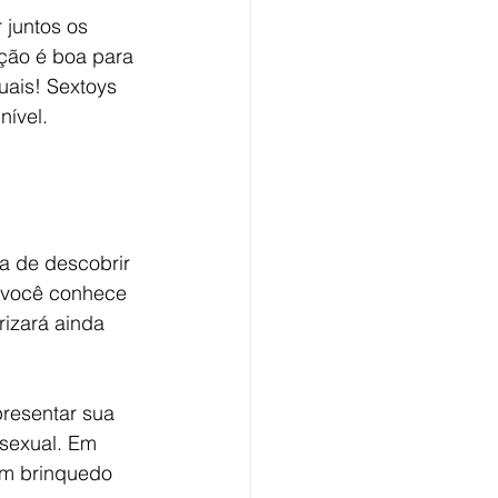
juntos os 
ção é boa para 
ais! Sextoys 
nível.
a de descobrir 
 você conhece 
izará ainda 
presentar sua 
sexual. Em 
m brinquedo 