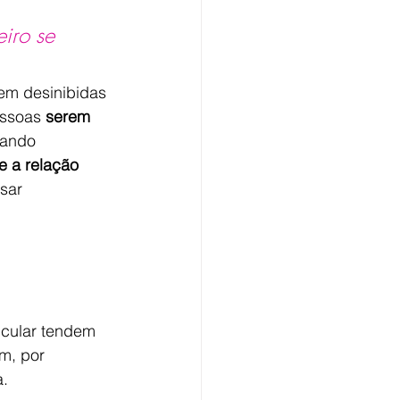
iro se 
em desinibidas 
essoas 
serem 
cando 
e a relação 
sar 
cular tendem 
m, por 
a.