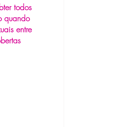
ter todos 
to quando 
ais entre 
bertas 