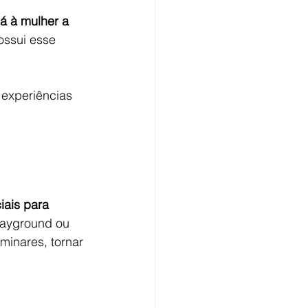
á à mulher a 
ossui esse 
 experiências 
ais para 
layground ou 
minares, tornar 