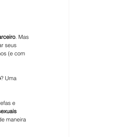
arceiro
. Mas 
r seus 
mos (e com 
o
? Uma 
efas e 
sexuais 
de maneira 