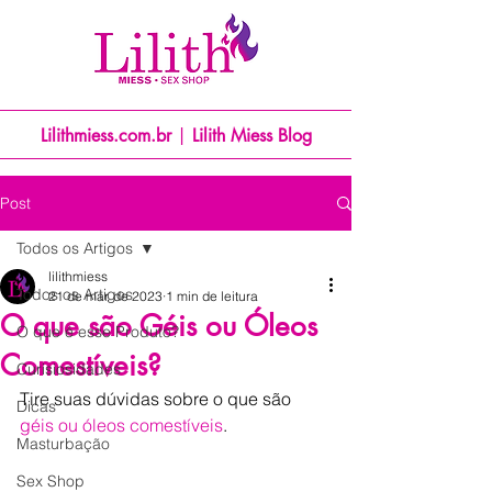
Lilithmiess.com.br
|
Lilith Miess Blog
Post
Todos os Artigos
lilithmiess
Todos os Artigos
21 de mar. de 2023
1 min de leitura
O que são Géis ou Óleos
O que é esse Produto?
Comestíveis?
Curisiosidades
Tire suas dúvidas sobre o que são 
Dicas
géis ou óleos comestíveis
.
Masturbação
Sex Shop