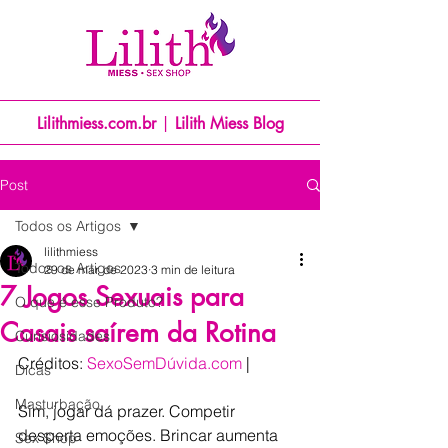
Lilithmiess.com.br
|
Lilith Miess Blog
Post
Todos os Artigos
lilithmiess
Todos os Artigos
29 de mar. de 2023
3 min de leitura
7 Jogos Sexuais para
O que é esse Produto?
Casais saírem da Rotina
Curisiosidades
Créditos: 
SexoSemDúvida.com
 |
Dicas
Masturbação
Sim, jogar dá prazer. Competir 
desperta emoções. Brincar aumenta 
Sex Shop