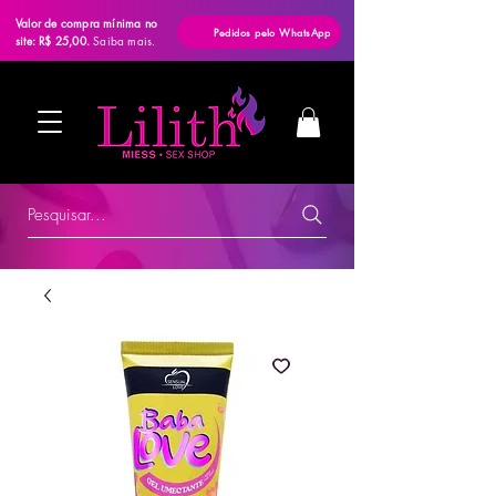
Valor de compra mínima no
Pedidos pelo WhatsApp
site: R$ 25,00.
Saiba mais.
Pesquisar...