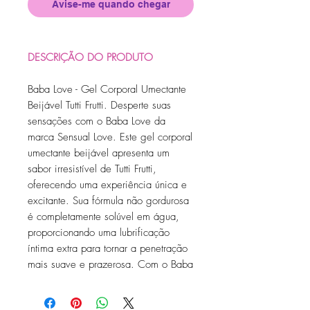
Avise-me quando chegar
DESCRIÇÃO DO PRODUTO
Baba Love - Gel Corporal Umectante
Beijável Tutti Frutti. Desperte suas
sensações com o Baba Love da
marca Sensual Love. Este gel corporal
umectante beijável apresenta um
sabor irresistível de Tutti Frutti,
oferecendo uma experiência única e
excitante. Sua fórmula não gordurosa
é completamente solúvel em água,
proporcionando uma lubrificação
íntima extra para tornar a penetração
mais suave e prazerosa. Com o Baba
Love, você desfruta de uma relação
sem incômodos e com um toque