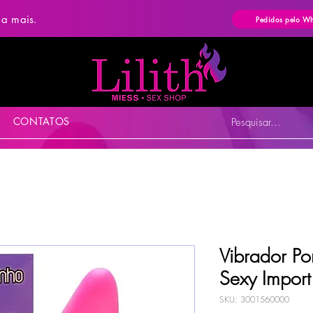
ba mais.
Pedidos pelo W
CONTATOS
Pesquisar...
Vibrador Po
Sexy Import
SKU: 3001560000