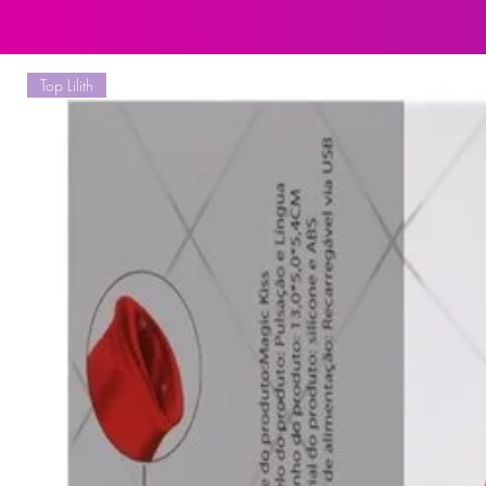
Utiliza 1 pilha AA (não inclusa). 
uma melhor performance
Top Lilith
Medidas:
8cm de comprimento e 3cm de esp
Higienização:
Lavar com água e sabão neutro ant
compartimento das pilhas. depois 
naturalmente. Após higieniza-lo,
origem. Não compartilhar e não ex