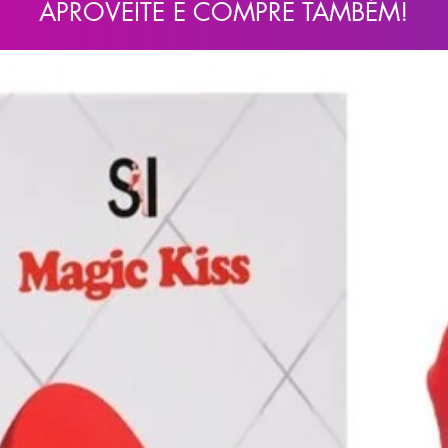
APROVEITE E COMPRE TAMBÉM!
É recomendado o uso de pilhas alcalinas para
essura (medidas aproximadas)
es e após o uso, evite molhar o
seque com papel toalha ou deixe secar
 coloque novamente em sua embalagem de
por a temperatura superior a 50°C