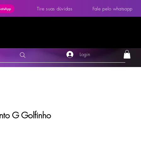
Tire suas dúvidas
Fale pelo whatsapp
hatsApp
Login
nto G Golfinho