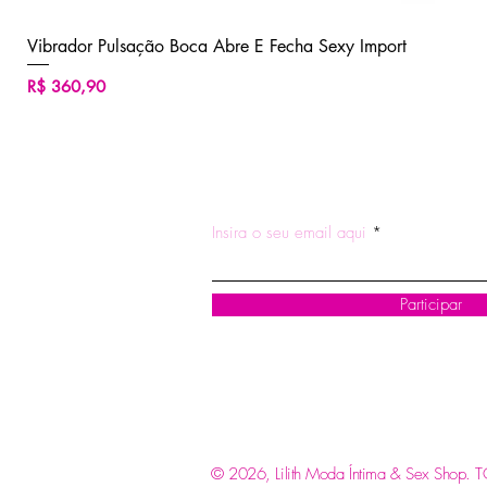
Vibrador Pulsação Boca Abre E Fecha Sexy Import
Preço
R$ 360,90
ASSINE NOSSA NEWSLETTE
Insira o seu email aqui
Participar
© 2026, Lilith Moda Íntima & Sex Shop