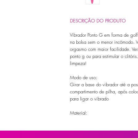
DESCRIÇÃO DO PRODUTO
Vibrador Ponto G em forma de golf
na bolsa sem o menor incômodo. V
orgasmo com maior facilidade. Ver
ponto g ou para estimular o clitóri
limpeza!
Modo de uso:
Girar a base do vibrador até a po
compartimento de pilha, após colo
para ligar o vibrado
Material:
TPE e ABS
Tipo de bateria: