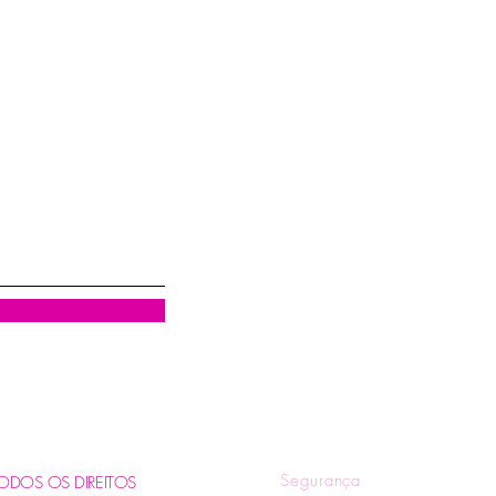
Visualização rápida
R
Quem Somos
Tr
Blog
Pol
Contatos e Horários
Pol
Tire suas Dúvidas
Fo
Segurança
. TODOS OS DIREITOS