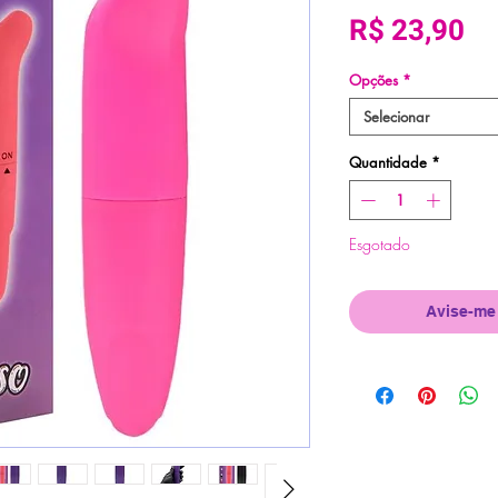
Pr
R$ 23,90
Opções
*
Selecionar
Quantidade
*
Esgotado
Avise-me