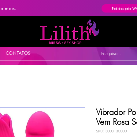
ba mais.
Pedidos pelo W
CONTATOS
Pesquisar...
Vibrador Pon
Vem Rosa S
SKU: 3003130000