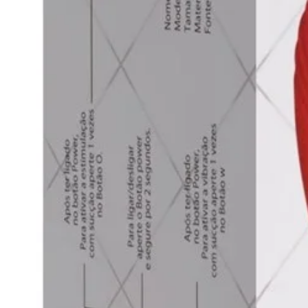
Não expor a temperaturas acima 
Manter fora do alcance de crianças 
Descubra o Prazer Intenso
O Vibrador de Ponto G e Clitóris 
sofisticação, potência e novas se
únicos de prazer profundo e estim