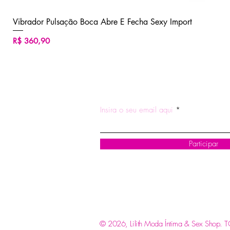
Vibrador Pulsação Boca Abre E Fecha Sexy Import
Preço
R$ 360,90
ASSINE NOSSA NEWSLETTE
Insira o seu email aqui
Participar
© 2026, Lilith Moda Íntima & Sex Shop