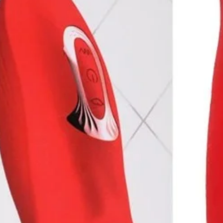
de 50°C.
e protegido da luz solar direta.
Rosa Sexy Import é ideal para quem busca
nsações. Adquira já o seu e viva momentos
ulação completa.