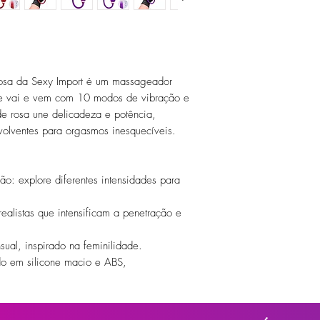
Rosa da Sexy Import é um massageador
e vai e vem com 10 modos de vibração e
e rosa une delicadeza e potência,
volventes para orgasmos inesquecíveis.
o: explore diferentes intensidades para
ealistas que intensificam a penetração e
ual, inspirado na feminilidade.
do em silicone macio e ABS,
ienizar.
também em banhos relaxantes e momentos