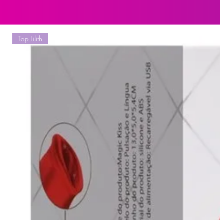
Modo de Uso
Pressione o botão para ligar e se
Top Lilith
desejado. Para desligar, pressione
à base de água para maior confort
Material
Silicone de toque suave e ABS de 
Bateria
Recarregável via USB (não utilizar 
Medidas
Comprimento total: 30,6 cm | Esp
Cuidados e Higienização
Lavar antes e após cada uso com 
Guardar na embalagem original ou
Não compartilhar o produto.