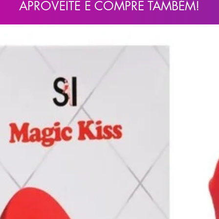
APROVEITE E COMPRE TAMBÉM!
lecione o modo de vibração ou pulsação
 novamente. Utilize sempre com lubrificante
o e prazer.
alta qualidade.
carregador turbo).
essura: 5,6 cm (aproximadamente).
água morna e sabão neutro.
 em local seco e limpo.