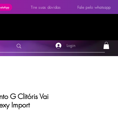
Tire suas dúvidas
Fale pelo whatsapp
hatsApp
Login
to G Clitóris Vai
exy Import