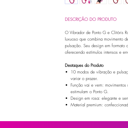
DESCRIÇÃO DO PRODUTO
O Vibrador de Ponto G e Clitóris 
luxuoso que combina movimento d
pulsação. Seu design em formato d
oferecendo estímulos intensos e en
Destaques do Produto
10 modos de vibração e pulsaçã
variar o prazer.
Função vai e vem: movimentos r
estimulam o Ponto G.
Design em rosa: elegante e sens
Material premium: confecciona
hipoalergênicos e fáceis de hig
Resistente à água: aproveite 
íntimos molhados.