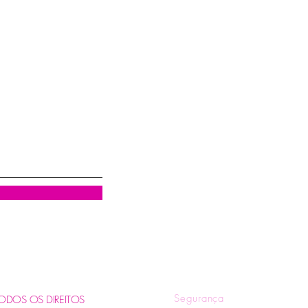
Visualização rápida
R
Quem Somos
Tr
Blog
Pol
Contatos e Horários
Pol
Tire suas Dúvidas
Fo
Segurança
. TODOS OS DIREITOS