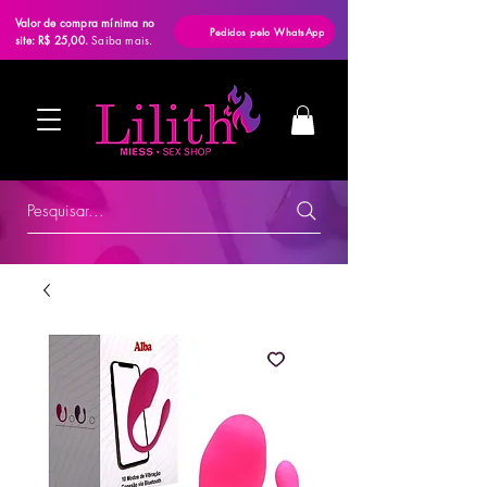
Valor de compra mínima no
Pedidos pelo WhatsApp
site: R$ 25,00.
Saiba mais.
Pesquisar...