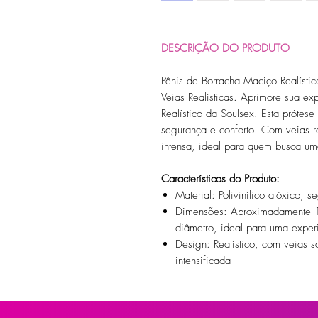
DESCRIÇÃO DO PRODUTO
Pênis de Borracha Maciço Realísti
Veias Realísticas. Aprimore sua e
Realístico da Soulsex. Esta prótese 
segurança e conforto. Com veias re
intensa, ideal para quem busca uma
Características do Produto:
Material: Polivinílico atóxico, 
Dimensões: Aproximadamente 
diâmetro, ideal para uma experi
Design: Realístico, com veias s
intensificada
Embalagem: Blister, que proteg
Modo de Uso: