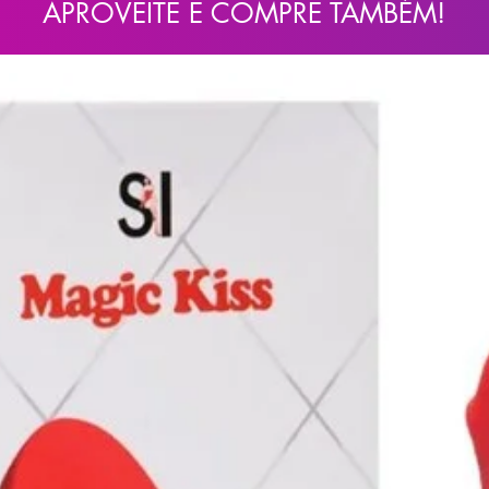
APROVEITE E COMPRE TAMBÉM!
ntidade generosa de lubrificante à base de
 suave e confortável.
bão neutro antes e após cada uso para
e do material.
ase de silicone, pois podem danificar o
ejado, longe da luz solar direta, para
ilidade do produto.
ações pelo fornecedor sem aviso prévio. No
ísticas essenciais do produto (quantidade,
manecerão inalteradas.
tos Soulsex e descubra novas formas de
arantidos.