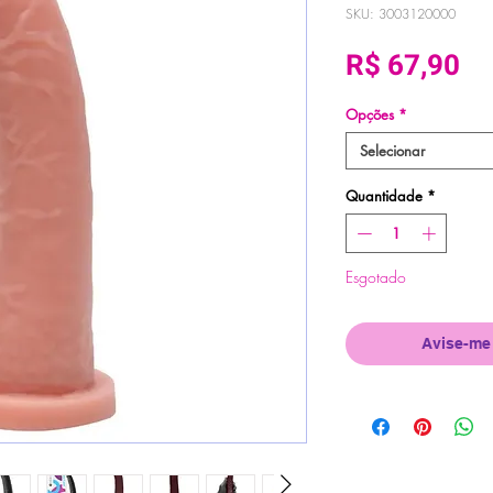
SKU: 3003120000
Pr
R$ 67,90
Opções
*
Selecionar
Quantidade
*
Esgotado
Avise-me