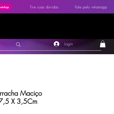
Tire suas dúvidas
Fale pelo whatsapp
hatsApp
Login
orracha Maciço
 17,5 X 3,5Cm