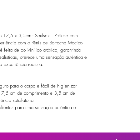
co 17,5 x 3,5cm - Soulsex | Prótese com
xperiência com o Pênis de Borracha Maciço
é feita de polivinílico atóxico, garantindo
alísticas, oferece uma sensação autêntica e
 experiência realista.
seguro para o corpo e fácil de higienizar
17,5 cm de comprimento e 3,5 cm de
ência satisfatória
alientes para uma sensação autêntica e
e o produto e facilita o armazenamento