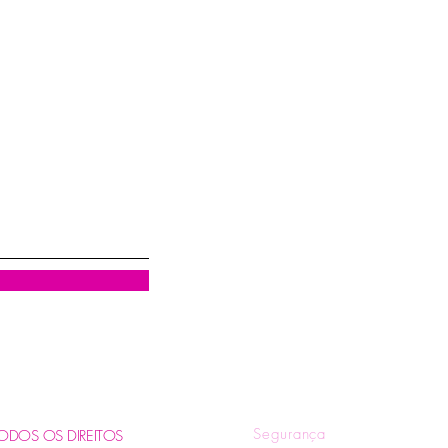
Visualização rápida
R
Quem Somos
Tr
Blog
Pol
Contatos e Horários
Pol
Tire suas Dúvidas
Fo
Segurança
. TODOS OS DIREITOS