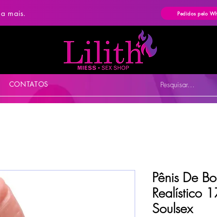
ba mais.
Pedidos pelo W
CONTATOS
Pesquisar...
Pênis De B
Realístico
Soulsex