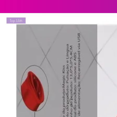
Antes de utilizar, aplique uma qua
água para garantir uma experiência
Top Lilith
Cuidados e Conservação:
Limpe o produto com água e sa
manter a higiene e a integridad
Evite o uso de lubrificantes à b
produto.
Armazene em um local seco e ar
preservar a qualidade e a durab
Observação Importante:
As embalagens podem sofrer alter
entanto, garantimos que as caracter
peso, matéria-prima e funções) per
Explore a linha completa de produ
prazer com segurança e conforto g