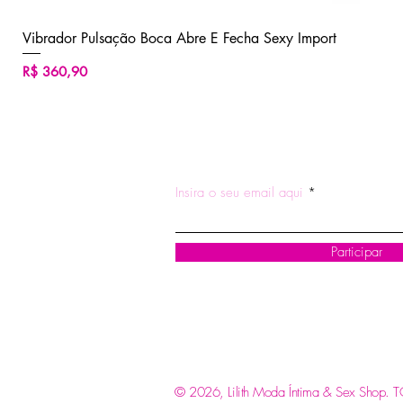
Vibrador Pulsação Boca Abre E Fecha Sexy Import
Preço
R$ 360,90
ASSINE NOSSA NEWSLETTE
Insira o seu email aqui
Participar
© 2026, Lilith Moda Íntima & Sex Shop