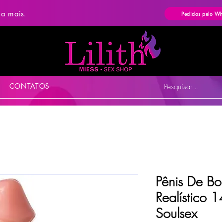
ba mais.
Pedidos pelo W
CONTATOS
Pesquisar...
Pênis De B
Realístico
Soulsex