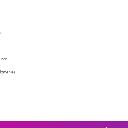
as!
usar
damente)
rer alterações pelo fornecedor, sem haver