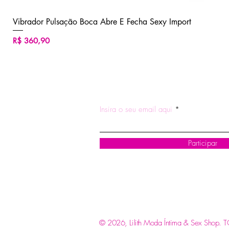
Vibrador Pulsação Boca Abre E Fecha Sexy Import
Preço
R$ 360,90
ASSINE NOSSA NEWSLETTE
Insira o seu email aqui
Participar
© 2026, Lilith Moda Íntima & Sex Shop