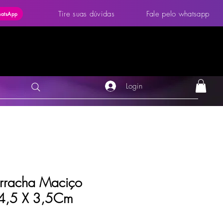
Tire suas dúvidas
Fale pelo whatsapp
hatsApp
Login
orracha Maciço
 14,5 X 3,5Cm