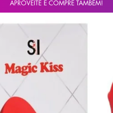
APROVEITE E COMPRE TAMBÉM!
m nosso site, porém, garantimos que as
dade, peso, matéria prima e funções) não