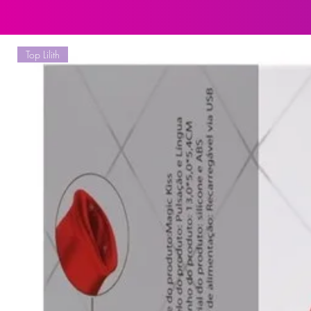
tempo hábil para ser atualizado e
características do produto (quanti
serão alteradas.
Top Lilith