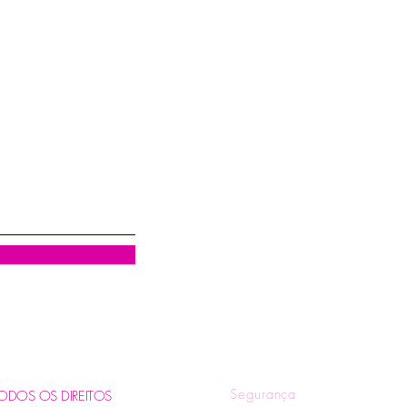
Visualização rápida
R
Quem Somos
Tr
Blog
Pol
Contatos e Horários
Pol
Tire suas Dúvidas
Fo
Segurança
. TODOS OS DIREITOS