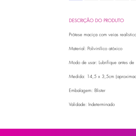
DESCRIÇÃO DO PRODUTO
Prótese maciça com veias realístic
Material: Polivinílico atóxico
Modo de usar: Lubrifique antes de 
Medida: 14,5 x 3,5cm (aproxima
Embalagem: Blister
Validade: Indeterminado
Algumas das embalagens podem sof