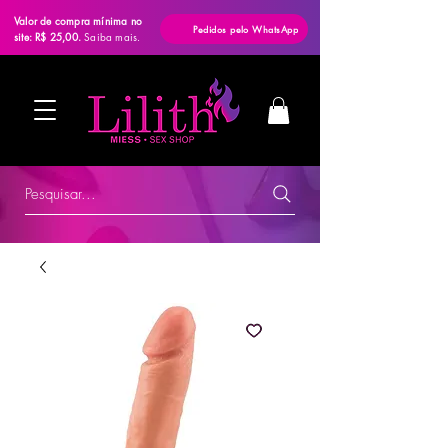
Valor de compra mínima no
Pedidos pelo WhatsApp
site: R$ 25,00.
Saiba mais.
Pesquisar...