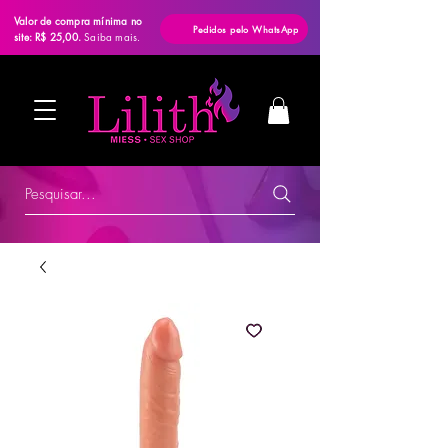
Valor de compra mínima no
Pedidos pelo WhatsApp
site: R$ 25,00.
Saiba mais.
Pesquisar...