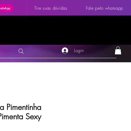
Tire suas dúvidas
Fale pelo whatsapp
hatsApp
Login
ia Pimentinha
Pimenta Sexy