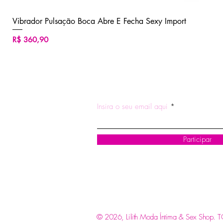
Vibrador Pulsação Boca Abre E Fecha Sexy Import
Preço
R$ 360,90
ASSINE NOSSA NEWSLETTE
Insira o seu email aqui
Participar
© 2026, Lilith Moda Íntima & Sex Shop