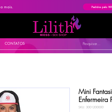
ba mais.
Pedidos pelo W
CONTATOS
Pesquisar...
Mini Fantas
Enfermeira 
SKU: 3001200000