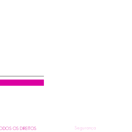
Visualização rápida
R
Quem Somos
Tr
Blog
Pol
Contatos e Horários
Pol
Tire suas Dúvidas
Fo
Segurança
. TODOS OS DIREITOS