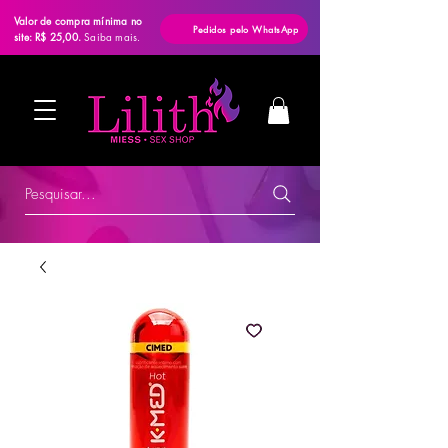
Valor de compra mínima no
Pedidos pelo WhatsApp
site: R$ 25,00.
Saiba mais.
Pesquisar...