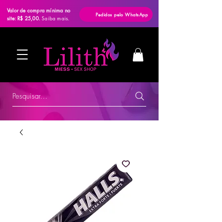
Valor de compra mínima no
Pedidos pelo WhatsApp
site: R$ 25,00.
Saiba mais.
Pesquisar...