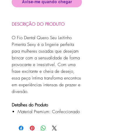
Avise-me quando chegar
DESCRIÇÃO DO PRODUTO
O Fio Dental Quero Seu Leitinho
Pimenta Sexy é a lingerie perfeita
para mulheres ousadas que desejam
brincar com a sensualidade de forma
provocante e irresistível. Com uma
frase excitante e cheia de desejo,
essa peça íntima transforma encontros
em experiências intensas de prazer e
diversão.
Detalhes do Produto
Material Premium: Confeccionado
em tecido sintético de alta
durabilidade, macio e confortável