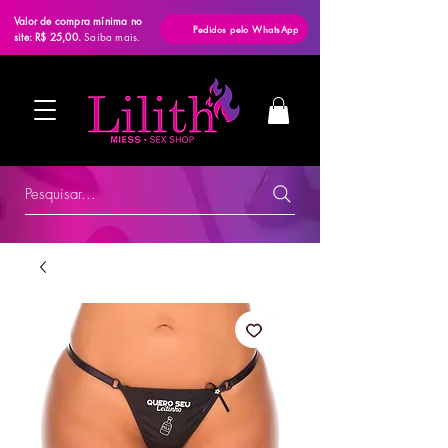
Valor de compra mínima no
Pedidos pelo WhatsApp
site: R$ 25,00.
Saiba mais.
Pesquisar...