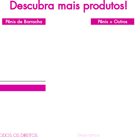
Descubra mais produtos!
Pênis de Borracha
Pênis + Outros
R
Quem Somos
Tr
Blog
Pol
Contatos e Horários
Pol
Tire suas Dúvidas
Fo
Segurança
. TODOS OS DIREITOS