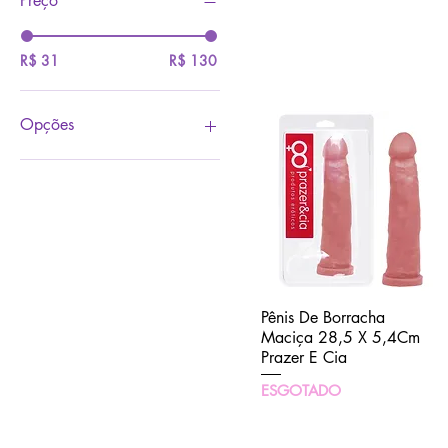
Preço
R$ 31
R$ 130
Opções
BEGE
CHOCOLATE
HORTELÃ
MENTA
MORANGO
PINK
PRETO
Pênis De Borracha
Visualização rápida
ROSA
Maciça 28,5 X 5,4Cm
ROXO
Prazer E Cia
TRANSPARENTE
ESGOTADO
UVA