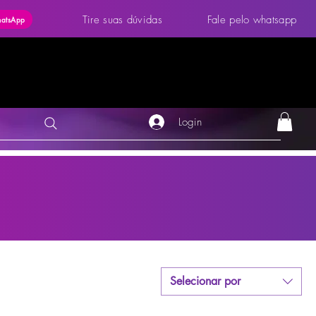
Tire suas dúvidas
Fale pelo whatsapp
hatsApp
Login
Selecionar por