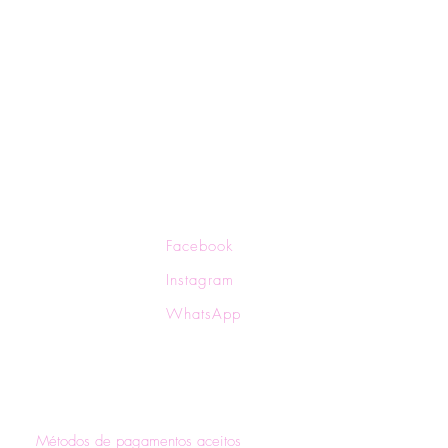
ocas e Devoluções
Facebook
ítica de Privacidade
Instagram
ítica de Frete
WhatsApp
rmas de Pagamento
Métodos de pagamentos aceitos