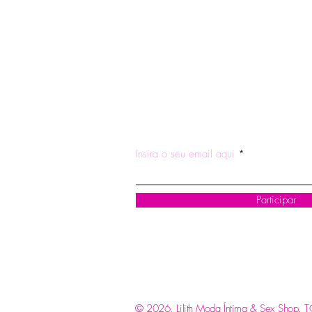
ASSINE NOSSA NEWSLETTE
Insira o seu email aqui
Participar
© 2026, Lilith Moda Íntima & Sex Shop