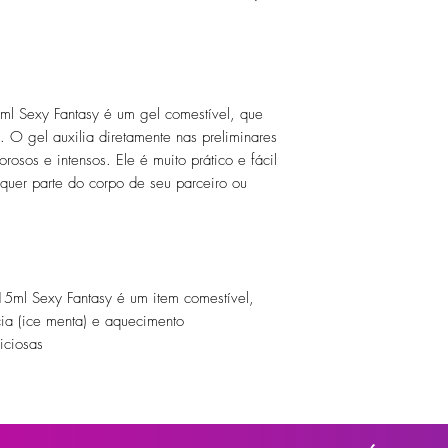
l Sexy Fantasy é um gel comestível, que
. O gel auxilia diretamente nas preliminares
osos e intensos. Ele é muito prático e fácil
quer parte do corpo de seu parceiro ou
5ml Sexy Fantasy é um item comestível,
ia (ice menta) e aquecimento
iciosas
 do corpo. Pense em como vai limpar depois