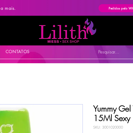
ba mais.
Pedidos pelo W
CONTATOS
Pesquisar...
Yummy Gel 
15Ml Sexy 
SKU: 3001020000