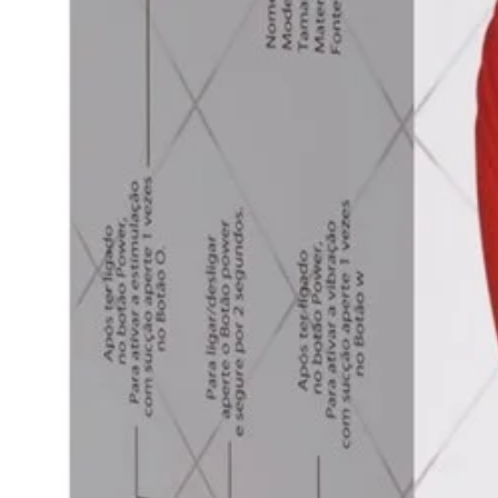
O Yummy Gel Térmico Comestível 
deliciosas: morango, menta, chocol
caipirinha, amarula, ice menta (re
avelã.
O ice menta provoca snetimento de
proporcionam sensação de aquecim
com gostos diferentes. Use da form
Como utilizar seu Yummy Gel Térm
É só aplicar em qualquer região do
criativo e não tenha receio de usa
em formas de limpar. Quanto mais 
Você também pode misturar sabores