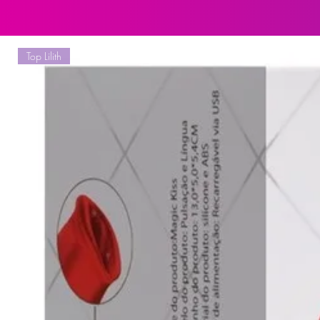
• Volume: 15ml
• Fabricante: Sexy Fantasy
Top Lilith
Para quem o Yummy Gel Térmico Co
Todo bom ato sexual começa com as
necessárias até chegar no ápice.
para você que procura apimentar s
marcantes.
As preliminares não têm um tempo 
O mais importante é se envolver e
máximo. É a hora perfeita para dei
Quais são os sabores do Yummy G