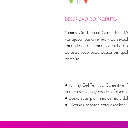
DESCRIÇÃO DO PRODUTO
Yummy Gel Térmico Comestível 15m
vai ajudar bastante sua vida sexual
tornando esses momentos mais sabor
de usar. Você pode passar em qual
parceira.
• Yummy Gel Térmico Comestível 1
que causa sensações de refrescânc
• Deixe suas preliminares mais del
• Diversos sabores para escolher
• É só passar em qualquer região
• Se lambuze em prazer
• Quantidade: 1