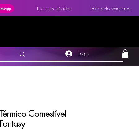
Tire suas dúvidas
Fale pelo whatsapp
hatsApp
Login
Térmico Comestível
Fantasy