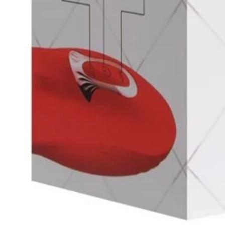
café com chocolate? Ou morango 
apenas a imaginação. Se permita
Como armazenar seu Yummy Gel S
Guardar em local seco e fresco.
Qual a quantidade que vem na e
São 15ml de pura gostosura.