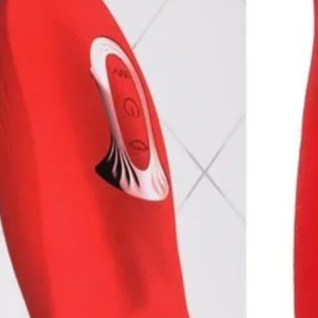
15ml Sexy Fantasy tem diversas opções
ate, framboesa, chiclete, leite condensado,
frescância), guaraná, cola, café e creme de
 referscar e as demais opções
ento. Você pode misturar esses sentimentos
a que preferir.
ico Comestível?
 corpo de seu parceiro ou parceira. Seja
r. Não pense na sujeira que vai fazer. Pense
sujo, melhor.
 e testar novas sensações. Já pensou em