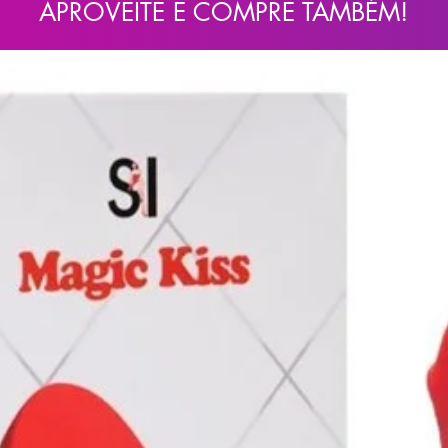
APROVEITE E COMPRE TAMBÉM!
mestível 15ml Sexy Fantasy é ideal?
 preliminares. É o início e construção
 O Yummy Gel Térmico comestível é ideal
uas preliminares. Torne esses momentos
certo de duração ou momento para terminar.
m prazer e aproveitar o momento ao
xar seus corpos mais deliciosos.
el 15ml?