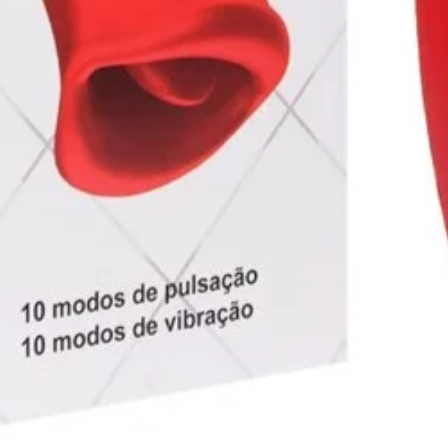
com leite condensado? Não fique preso
.
exy Fantasy?
mbalagem do seu Yummy Térmico?