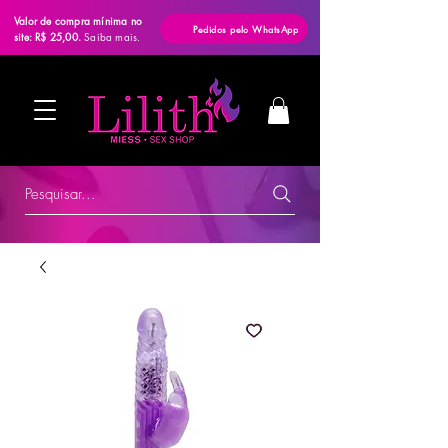
Valor de compra mínima no
Pedidos pelo WhatsApp
site: R$ 25,00.
Saiba mais.
Pesquisar...