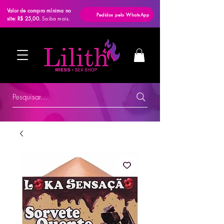
Valor de compra mínima no
Pedidos pelo WhatsApp
site: R$ 25,00.
Saiba mais.
Pesquisar...