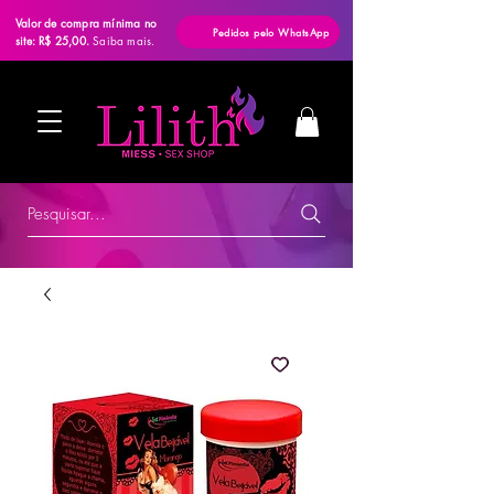
Valor de compra mínima no
Pedidos pelo WhatsApp
site: R$ 25,00.
Saiba mais.
Pesquisar...