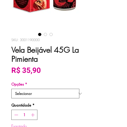
SKU: 3001190000
Vela Beijável 45G La
Pimienta
Preço
R$ 35,90
Opções
*
Quantidade
*
Esgotado