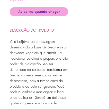
Avise-me quando chegar
DESCRIÇÃO DO PRODUTO
Vela beijável para massagem
desenvolvida à base de óleos e seus
derivados vegetais que substitui a
tradicional parafina e proporciona alto
poder de hidratação. Ao ser
derramada no corpo se transforma em
óleo envolvente sem causar nenhum
desconforto, pois a temperatura do
produto e da pele se igualam. Você
poderá lamber e massagear o local
onde aplicá-las. Sentirá um delicioso
gostinho quente e saboroso de
morango além de deixar o ambiente