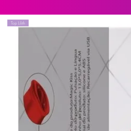
Higienização:
Lavar com água e sabão neutro ant
Top Lilith
compartimento de recarga. Seque 
naturalmente