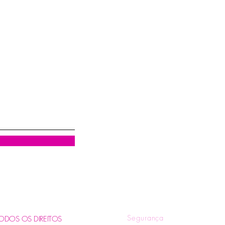
Visualização rápida
R
Quem Somos
Tr
Blog
Pol
Contatos e Horários
Pol
Tire suas Dúvidas
Fo
Segurança
. TODOS OS DIREITOS