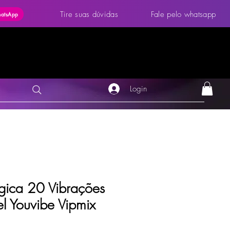
Tire suas dúvidas
Fale pelo whatsapp
hatsApp
Login
gica 20 Vibrações
l Youvibe Vipmix