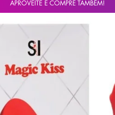
APROVEITE E COMPRE TAMBÉM!
es e após o uso, evite molhar o
com papel toalha ou deixe secar