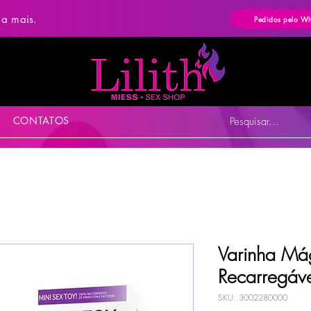
ba mais.
Pedidos pelo W
CONTATOS
Pesquisar...
Varinha Má
Recarregáve
SKU: 3002280000