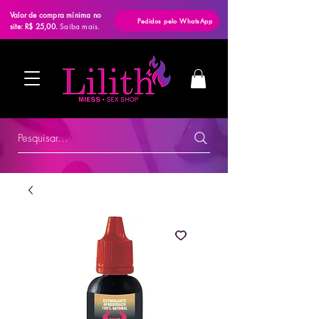
Valor de compra mínima no
Pedidos pelo WhatsApp
site: R$ 25,00.
Saiba mais.
Pesquisar...