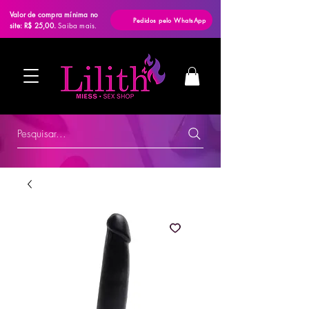
Valor de compra mínima no
Pedidos pelo WhatsApp
site: R$ 25,00.
Saiba mais.
Pesquisar...