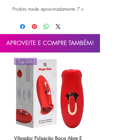
Produto mede aproximadamente 7 x
2,5cm. (Tam: P)
Material: Metal
APROVEITE E COMPRE TAMBÉM!
Top Lilith
Vibrador Pulsação Boca Abre E
Ducha Higiênica Unisse