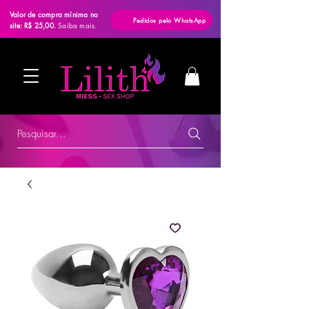
Valor de compra mínima no
Pedidos pelo WhatsApp
site: R$ 25,00.
Saiba mais.
Pesquisar...